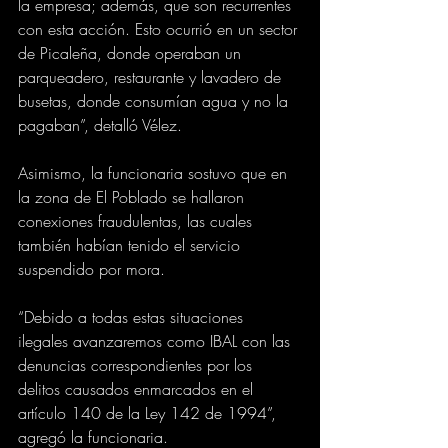
la empresa; además, que son recurrentes 
con esta acción. Esto ocurrió en un sector 
de Picaleña, donde operaban un 
parqueadero, restaurante y lavadero de 
busetas, donde consumían agua y no la 
pagaban”, detalló Vélez.
Asimismo, la funcionaria sostuvo que en 
la zona de El Poblado se hallaron 
conexiones fraudulentas, las cuales 
también habían tenido el servicio 
suspendido por mora. 
“Debido a todas estas situaciones 
ilegales avanzaremos como IBAL con las 
denuncias correspondientes por los 
delitos causados enmarcados en el 
artículo 140 de la Ley 142 de 1994”, 
agregó la funcionaria. 