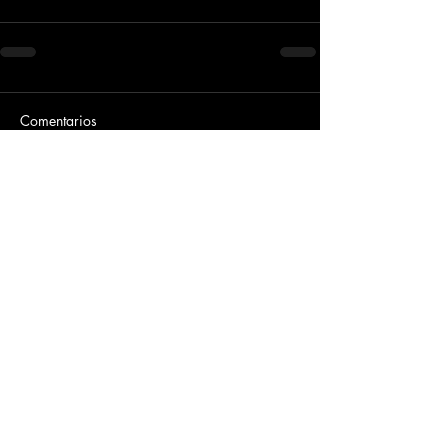
Comentarios
Escribir un comentario...
Dirección
​Carrera 3 # 12 - 36
C.C. Pasaje Real Piso 8
Ibague, Tolima