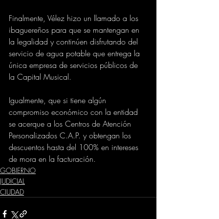
Finalmente, Vélez hizo un llamado a los 
ibaguereños para que se mantengan en 
la legalidad y continúen disfrutando del 
servicio de agua potable que entrega la 
única empresa de servicios públicos de 
la Capital Musical.
Igualmente, que si tiene algún 
compromiso económico con la entidad 
se acerque a los Centros de Atención 
Personalizados C.A.P. y obtengan los 
descuentos hasta del 100% en intereses 
de mora en la facturación.
GOBIERNO
JUDICIAL
CIUDAD