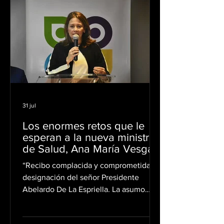
los productos no cuentan con registro
sanitario y pidió a los consumidores
abstenerse de comprarlos o suspender
inmediatamente su uso. La alerta cobija
31 jul
Los enormes retos que le
esperan a la nueva ministra
de Salud, Ana María Vesga
“Recibo complacida y comprometida la
designación del señor Presidente
Abelardo De La Espriella. La asumo
pensando en los pacientes, en quienes
los cuidan cada día y en un sector que