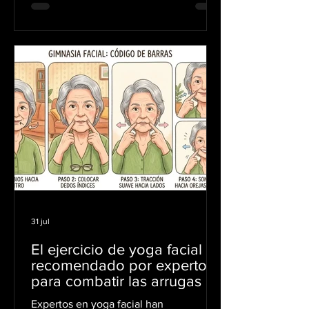
requiere con urgencia recuperar la
confianza”. Con ese mensaje, Ana
María Vesga respondió al anuncio de
que será la próxima ministra de Salud.
Vesga se venía desempeñando como
presidenta de Acemi, el gremio de las
EPS del régimen contributivo. Es
abogada de la Universidad de los
Andes, y cuenta co
31 jul
El ejercicio de yoga facial
recomendado por expertos
para combatir las arrugas y
a producir colágeno de
Expertos en yoga facial han