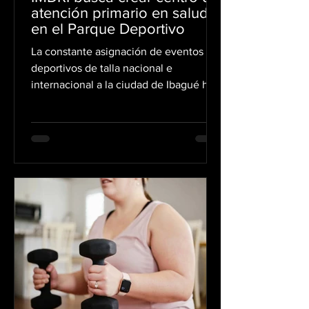
atención primario en salud
en el Parque Deportivo
La constante asignación de eventos
deportivos de talla nacional e
internacional a la ciudad de Ibagué ha
impulsado la adecuación, en el Parque
Deportivo, de un espacio destinado a la
atención primaria en salud, que en los
próximos días estará al servicio de los
deportistas y de la comunidad en
general. Durante la rendición de
cuentas de la Institución Universitaria
Salud Colombia, que recientemente
inició operaciones en Ibagué, se dio a
conocer que avanza de manera positiva
e