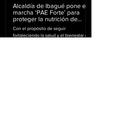
Alcaldía de Ibagué pone en
marcha ‘PAE Forte’ para
proteger la nutrición de
miles de estudiantes
Con el propósito de seguir
fortaleciendo la salud y el bienestar de
los estudiantes de las instituciones
educativas oficiales, la Alcaldía de
Ibagué puso en marcha PAE Forte, una
estrategia innovadora del Programa de
Alimentación Escolar, PAE, que
permitirá identificar, prevenir y atender
oportunamente el riesgo de
desnutrición infantil. En esta primera
jornada fueron tamizados 546
estudiantes de las instituciones
educativas Técnica Palacio Rudas,
Ciudad Luz, José Joaquín Fló