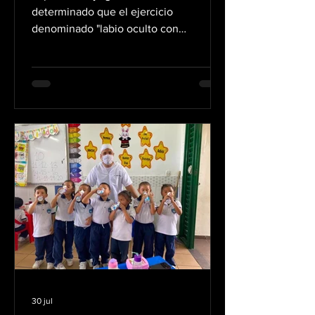
forma natural
determinado que el ejercicio
denominado "labio oculto con
resistencia" o "sonrisa invertida forzada"
es la técnica más efectiva para mitigar
las líneas verticales sobre el labio
superior, conocidas popularmente
como arrugas "código de barras". Esta
práctica se enfoca en el músculo
orbicular de la boca —el cual tiende a
debilitarse y acortarse con el paso del
tiempo— y se ejecuta mediante
movimientos diarios de resistencia
manual con el fin de activ
30 jul