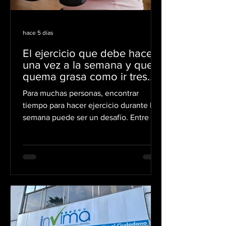
hace 5 días
El ejercicio que debe hacer
una vez a la semana y que
quema grasa como ir tres
días al gimnasio
Para muchas personas, encontrar
tiempo para hacer ejercicio durante la
semana puede ser un desafío. Entre el
trabajo, el estudio y las obligaciones
cotidianas, la actividad física suele
quedar relegada. Sin embargo, una
investigación publicada en Nature
Communications plantea una
alternativa para quienes tienen poco
tiempo, que consiste en concentrar el
entrenamiento de alta intensidad en