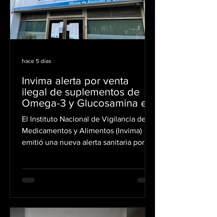
una sola jornada. El estudio fue
realizado por investigadores de la
Universidad de Hong
hace 5 días
Invima alerta por venta
ilegal de suplementos de
Omega-3 y Glucosamina en
Colombia
El Instituto Nacional de Vigilancia de
Medicamentos y Alimentos (Invima)
emitió una nueva alerta sanitaria por la
comercialización ilegal en Colombia de
dos suplementos dietarios ofrecidos
principalmente a través de internet,
redes sociales, plataformas de
comercio electrónico y cadenas de
mensajería. La autoridad advirtió que