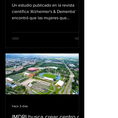
científico
Un estudio publicado en la revista
científica 'Alzheimer's & Dementia'
encontró que las mujeres que
mantuvieron una alimentación
saludable entre los 40 y 60 años
tuvieron una menor probabilidad de
presentar deterioro cognitivo en la
vejez. La investigación fue liderada por
científicos de las universidades de
Nueva York (NYU) y Columbia. Para
llegar a esta conclusión, los
investigadores analizaron los datos de
5.116 mujeres que participaron en el
'New York University Women's H
hace 3 días
IMDRI busca crear centro de