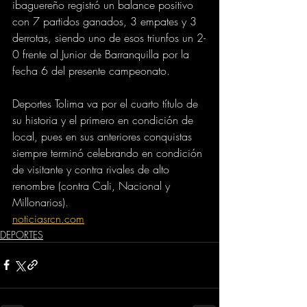
ibaguereño registró un balance positivo 
con 7 partidos ganados, 3 empates y 3 
derrotas, siendo uno de esos triunfos un 2-
0 frente al Junior de Barranquilla por la 
fecha 6 del presente campeonato.
Deportes Tolima va por el cuarto título de 
su historia y el primero en condición de 
local, pues en sus anteriores conquistas 
siempre terminó celebrando en condición 
de visitante y contra rivales de alto 
renombre (contra Cali, Nacional y 
Millonarios).
noticiasrcn.com
DEPORTES