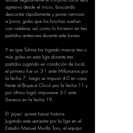
agresivo desde el inicio, buscando 
descontar rápidamente y poner nervioso 
a Junior, goles que los hinchas sueñan 
con celebrar, así como lo hicieron en tres 
partidos anteriores durante este torneo.
Y es que Tolima ha logrado marcar tres o 
más goles en esta liga durante tres 
partidos jugando en condición de local, 
el primero fue un 3-1 ante Millonarios por 
la fecha 7, luego se impuso 4-0 en casa 
frente al Boyacá Chicó por la fecha 11 y 
por último logró imponerse 3-1 ante 
Llaneros en la fecha 19.
El 'pijao' quiere hacer historia
Jugando este semestre por la liga en el 
Estadio Manuel Murillo Toro, el equipo 