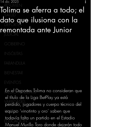
14 dic 2025
RESUMEN
Tolima se aferra a todo; el
SALUD
dato que ilusiona con la
DEPORTES
remontada ante Junior
JUDICIAL
GOBIERNO
INSÓLITAS
FARANDULA
BIENESTAR
EVENTOS
En el Deportes Tolima no consideran que 
MEDIO AMBIENTE
el título de la Liga BetPlay ya está 
VARIEDADES
perdido, jugadores y cuerpo técnico del 
equipo ‘vinotinto y oro’ saben que 
CIUDAD
todavía falta un partido en el Estadio 
EDUCACION
Manuel Murillo Toro donde dejarán todo 