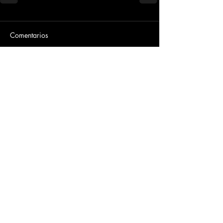
Comentarios
Escribir un comentario...
Dirección
​Carrera 3 # 12 - 36
C.C. Pasaje Real Piso 8
Ibague, Tolima