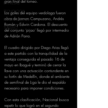
gran final del torneo.
EMPRESAS
TECNOLOGIA
Los goles del equipo verdolaga fueron 
obra de Jorman Campuzano, Andrés 
INTERNACIONAL
Román y Edwin Cardona. El descuento 
TURISMO
del conjunto ‘pijao’ llegó por intermedio 
de Adrián Parra.
El cuadro dirigido por Diego Arias llegó 
a este partido con la tranquilidad de la 
ventaja conseguida el pasado 16 de 
mayo en Ibagué y terminó de cerrar la 
llave con una actuación contundente en 
su fortín de Medellín, donde el ambiente 
de semifinal de Liga le dio el respaldo 
necesario para imponer condiciones.
Con esta clasificación, Nacional busca 
repetir lo que logró en el segundo 