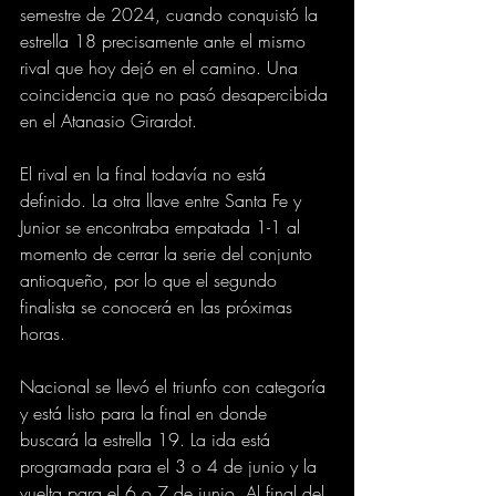
semestre de 2024, cuando conquistó la 
estrella 18 precisamente ante el mismo 
rival que hoy dejó en el camino. Una 
coincidencia que no pasó desapercibida 
en el Atanasio Girardot.
El rival en la final todavía no está 
definido. La otra llave entre Santa Fe y 
Junior se encontraba empatada 1-1 al 
momento de cerrar la serie del conjunto 
antioqueño, por lo que el segundo 
finalista se conocerá en las próximas 
horas.
Nacional se llevó el triunfo con categoría 
y está listo para la final en donde 
buscará la estrella 19. La ida está 
programada para el 3 o 4 de junio y la 
vuelta para el 6 o 7 de junio. Al final del 