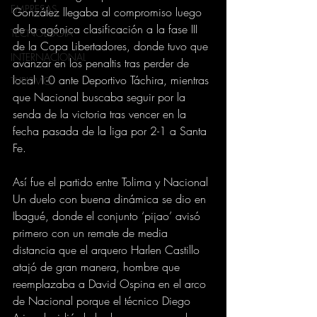
EMPRESAS
González llegaba al compromiso luego 
de la agónica clasificación a la fase III 
TECNOLOGIA
de la Copa Libertadores, donde tuvo que 
INTERNACIONAL
avanzar en los penaltis tras perder de 
local 1-0 ante Deportivo Táchira, mientras 
TURISMO
que Nacional buscaba seguir por la 
senda de la victoria tras vencer en la 
fecha pasada de la liga por 2-1 a Santa 
Fe.
Así fue el partido entre Tolima y Nacional
Un duelo con buena dinámica se dio en 
Ibagué, donde el conjunto ‘pijao’ avisó 
primero con un remate de media 
distancia que el arquero Harlen Castillo 
atajó de gran manera, hombre que 
reemplazaba a David Ospina en el arco 
de Nacional porque el técnico Diego 