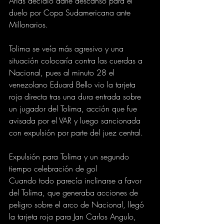
Arias decidió darle descanso para el 
duelo por Copa Sudamericana ante 
Millonarios.
Tolima se veía más agresivo y una 
situación colocaría contra las cuerdas a 
Nacional, pues al minuto 28 el 
venezolano Eduard Bello vio la tarjeta 
roja directa tras una dura entrada sobre 
un jugador del Tolima, acción que fue 
avisada por el VAR y luego sancionada 
con expulsión por parte del juez central.
Expulsión para Tolima y un segundo 
tiempo celebración de gol
Cuando todo parecía inclinarse a favor 
del Tolima, que generaba acciones de 
peligro sobre el arco de Nacional, llegó 
la tarjeta roja para Jan Carlos Angulo, 