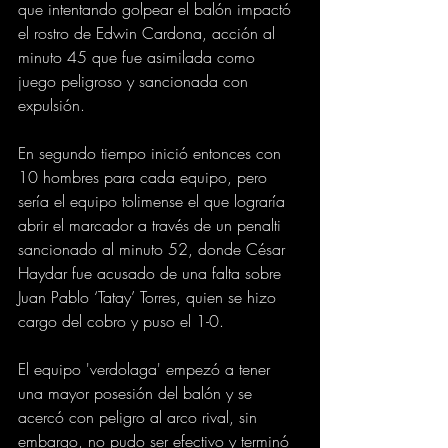
que intentando golpear el balón impactó 
el rostro de Edwin Cardona, acción al 
minuto 45 que fue asimilada como 
juego peligroso y sancionada con 
expulsión.
En segundo tiempo inició entonces con 
10 hombres para cada equipo, pero 
sería el equipo tolimense el que lograría 
abrir el marcador a través de un penalti 
sancionado al minuto 52, donde César 
Haydar fue acusado de una falta sobre 
Juan Pablo ‘Tatay’ Torres, quien se hizo 
cargo del cobro y puso el 1-0.
El equipo 'verdolaga' empezó a tener 
una mayor posesión del balón y se 
acercó con peligro al arco rival, sin 
embargo, no pudo ser efectivo y terminó 