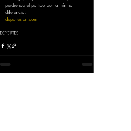
perdiendo el partido por la mínina 
diferencia.
deportesrcn.com
DEPORTES
Comentarios
Escribir un comentario...