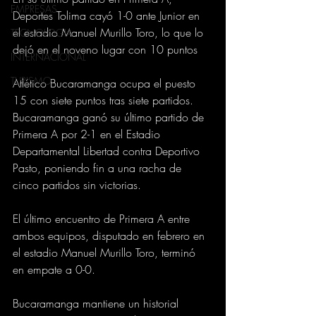
EMPRESAS
Deportes Tolima cayó 1-0 ante Junior en 
el estadio Manuel Murillo Toro, lo que lo 
TECNOLOGIA
dejó en el noveno lugar con 10 puntos
INTERNACIONAL
TURISMO
Atlético Bucaramanga ocupa el puesto 
15 con siete puntos tras siete partidos. 
Bucaramanga ganó su último partido de 
Primera A por 2-1 en el Estadio 
Departamental Libertad contra Deportivo 
Pasto, poniendo fin a una racha de 
cinco partidos sin victorias.
El último encuentro de Primera A entre 
ambos equipos, disputado en febrero en 
el estadio Manuel Murillo Toro, terminó 
en empate a 0-0.
Bucaramanga mantiene un historial 