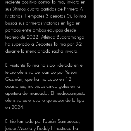
reciente positivo contro Tolima, invicto en 
sus últimos cuatro partidos de Primera A 
(victorias 1 empates 3 derrotas 0). Tolima 
busca sus primeras victorias en liga en 
partidos entre ambos equipos desde 
febrero de 2022. Atlético Bucaramanga 
ha superado a Deportes Tolima por 3-2 
durante la mencionada racha invicta.
El visitante Tolima ha sido liderado en el 
tercio ofensivo del campo por Yeison 
Guzmán, que ha marcado en 12 
ocasiones, incluidos cinco goles en la 
apertura del marcador. El mediocampista 
ofensivo es el cuarto goleador de la liga 
en 2024.
El trío formado por Fabián Sambueza, 
Joider Micolta y Freddy Hinestroza ha 