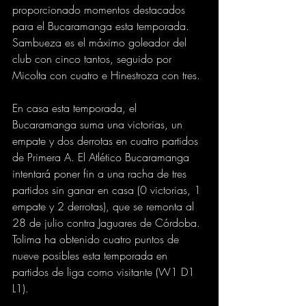
proporcionado momentos destacados 
para el Bucaramanga esta temporada. 
Sambueza es el máximo goleador del 
club con cinco tantos, seguido por 
Micolta con cuatro e Hinestroza con tres.
En casa esta temporada, el 
Bucaramanga suma una victorias, un 
empate y dos derrotas en cuatro partidos 
de Primera A. El Atlético Bucaramanga 
intentará poner fin a una racha de tres 
partidos sin ganar en casa (0 victorias, 1 
empate y 2 derrotas), que se remonta al 
28 de julio contra Jaguares de Córdoba. 
Tolima ha obtenido cuatro puntos de 
nueve posibles esta temporada en 
partidos de liga como visitante (W1 D1 
L1).