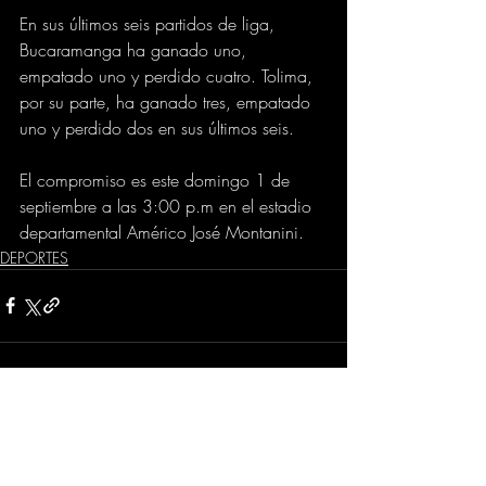
En sus últimos seis partidos de liga, 
Bucaramanga ha ganado uno, 
empatado uno y perdido cuatro. Tolima, 
por su parte, ha ganado tres, empatado 
uno y perdido dos en sus últimos seis.
El compromiso es este domingo 1 de 
septiembre a las 3:00 p.m en el estadio 
departamental Américo José Montanini.
DEPORTES
Comentarios