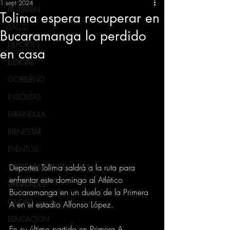
1 sept 2024
RESUMEN
Tolima espera recuperar en
SALUD
Bucaramanga lo perdido
DEPORTES
en casa
JUDICIAL
GOBIERNO
INSÓLITAS
FARANDULA
BIENESTAR
EVENTOS
Deportes Tolima saldrá a la ruta para 
MEDIO AMBIENTE
enfrentar este domingo al Atlético 
VARIEDADES
Bucaramanga en un duelo de la Primera 
CIUDAD
A en el estadio Alfonso López.
EDUCACION
En su último partido en Primera A, 