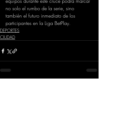
equipos durante este cruce podrá marcar 
no solo el rumbo de la serie, sino 
también el futuro inmediato de los 
participantes en la Liga BetPlay.
DEPORTES
CIUDAD
Comentarios
Escribir un comentario...