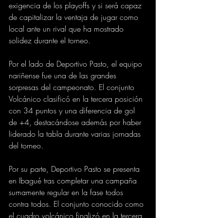
exigencia de los playoffs y si será capaz 
de capitalizar la ventaja de jugar como 
local ante un rival que ha mostrado 
solidez durante el torneo.
Por el lado de Deportivo Pasto, el equipo 
nariñense fue una de las grandes 
sorpresas del campeonato. El conjunto 
Volcánico clasificó en la tercera posición 
con 34 puntos y una diferencia de gol 
de +4, destacándose además por haber 
liderado la tabla durante varias jornadas 
del torneo.
Por su parte, Deportivo Pasto se presenta 
en Ibagué tras completar una campaña 
sumamente regular en la fase todos 
contra todos. El conjunto conocido como 
el cuadro volcánico finalizó en la tercera 