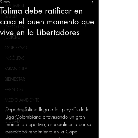
9 may
RESUMEN
Tolima debe ratificar en
SALUD
casa el buen momento que
DEPORTES
vive en la Libertadores
JUDICIAL
GOBIERNO
INSÓLITAS
FARANDULA
BIENESTAR
EVENTOS
MEDIO AMBIENTE
Deportes Tolima llega a los playoffs de la 
VARIEDADES
Liga Colombiana atravesando un gran 
CIUDAD
momento deportivo, especialmente por su 
destacado rendimiento en la Copa 
EDUCACION