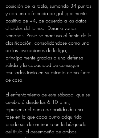
posición de la tabla, sumando 34 puntos 
y con una diferencia de gol igualmente 
positiva de +4, de acuerdo a los datos 
oficiales del torneo. Durante varias 
semanas, Pasto se mantuvo al frente de la 
clasificación, consolidándose como una 
de las revelaciones de la liga, 
principalmente gracias a una defensa 
sólida y la capacidad de conseguir 
resultados tanto en su estadio como fuera 
de casa.
El enfrentamiento de este sábado, que se 
celebrará desde las 6:10 p.m., 
representa el punto de partida de una 
fase en la que cada punto adquirido 
puede ser determinante en la búsqueda 
del título. El desempeño de ambos 