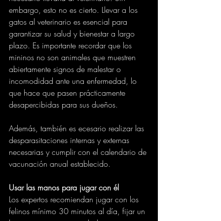
embargo, esto no es cierto. Llevar a los 
gatos al veterinario es esencial para 
garantizar su salud y bienestar a largo 
plazo. Es importante recordar que los 
mininos no son animales que muestren 
abiertamente signos de malestar o 
incomodidad ante una enfermedad, lo 
que hace que pasen prácticamente 
desapercibidas para sus dueños.
Además, también es ecesario realizar las 
desparasitaciones internas y externas 
necesarias y cumplir con el calendario de 
vacunación anual establecido.
Usar las manos para jugar con él
Los expertos recomiendan jugar con los 
felinos mínimo 30 minutos al día, fijar un 