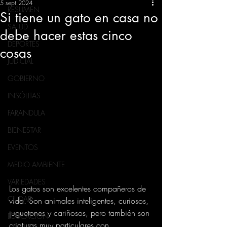
5 sept 2024
RESUMEN
Si tiene un gato en casa no
SALUD
debe hacer estas cinco
DEPORTES
cosas
JUDICIAL
GOBIERNO
INSÓLITAS
FARANDULA
BIENESTAR
EVENTOS
MEDIO AMBIENTE
VARIEDADES
Los gatos son excelentes compañeros de 
CIUDAD
vida. Son animales inteligentes, curiosos, 
juguetones y cariñosos, pero también son 
EDUCACION
criaturas muy particulares con 