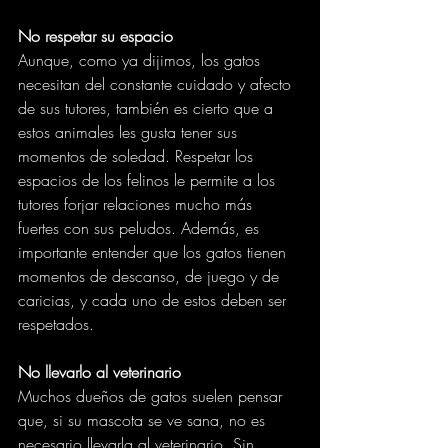
No respetar su espacio
Aunque, como ya dijimos, los gatos 
necesitan del constante cuidado y afecto 
de sus tutores, también es cierto que a 
estos animales les gusta tener sus 
momentos de soledad. Respetar los 
espacios de los felinos le permite a los 
tutores forjar relaciones mucho más 
fuertes con sus peludos. Además, es 
importante entender que los gatos tienen 
momentos de descanso, de juego y de 
caricias, y cada uno de estos deben ser 
respetados.
No llevarlo al veterinario
Muchos dueños de gatos suelen pensar 
que, si su mascota se ve sana, no es 
necesario llevarla al veterinario. Sin 