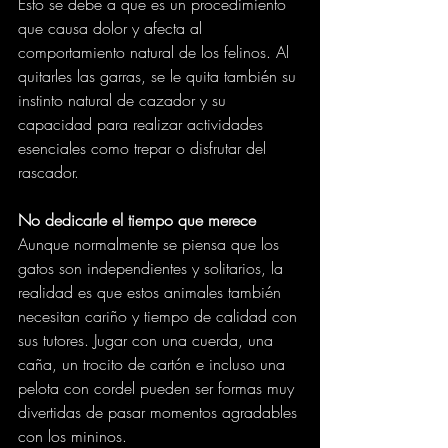
Esto se debe a que es un procedimiento 
que causa dolor y afecta al 
comportamiento natural de los felinos. Al 
quitarles las garras, se le quita también su 
instinto natural de cazador y su 
capacidad para realizar actividades 
esenciales como trepar o disfrutar del 
rascador.
No dedicarle el tiempo que merece
Aunque normalmente se piensa que los 
gatos son independientes y solitarios, la 
realidad es que estos animales también 
necesitan cariño y tiempo de calidad con 
sus tutores. Jugar con una cuerda, una 
caña, un trocito de cartón e incluso una 
pelota con cordel pueden ser formas muy 
divertidas de pasar momentos agradables 
con los mininos.