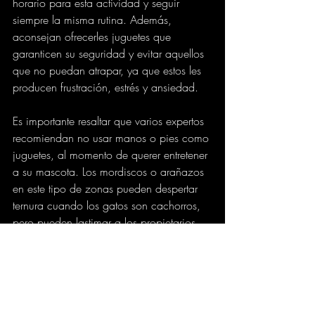
horario para esta actividad y seguir 
siempre la misma rutina. Además, 
aconsejan ofrecerles juguetes que 
garanticen su seguridad y evitar aquellos 
que no puedan atrapar, ya que estos les 
producen frustración, estrés y ansiedad.
Es importante resaltar que varios expertos 
recomiendan no usar manos o pies como 
juguetes, al momento de querer entretener 
a su mascota. Los mordiscos o arañazos 
en este tipo de zonas pueden despertar 
ternura cuando los gatos son cachorros, 
pero pueden lastimar a los propietarios 
una vez las mascotas crecen.
elespectador.com
VARIEDADES