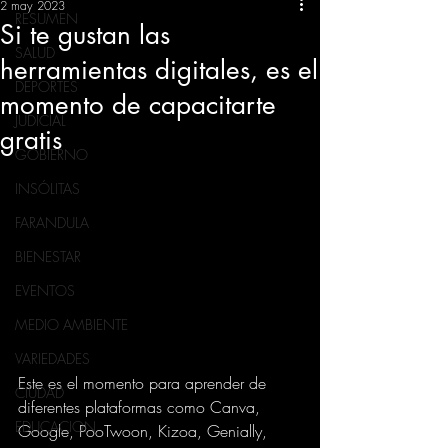
2 may 2023
RESUMEN
Si te gustan las
SALUD
herramientas digitales, es el
DEPORTES
momento de capacitarte
JUDICIAL
gratis
GOBIERNO
INSÓLITAS
FARANDULA
BIENESTAR
EVENTOS
MEDIO AMBIENTE
VARIEDADES
Este es el momento para aprender de 
CIUDAD
diferentes plataformas como Canva, 
EDUCACION
Google, PooTwoon, Kizoa, Genially, 