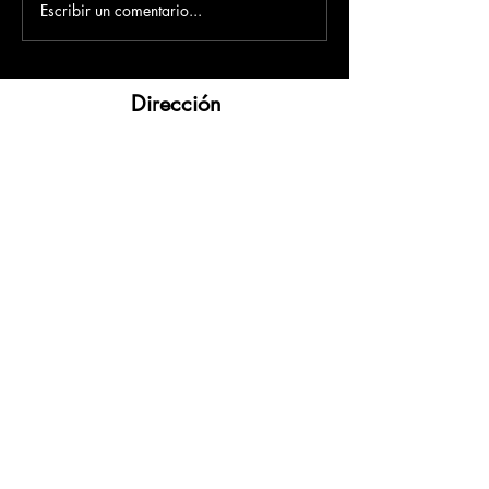
Escribir un comentario...
Dirección
​Carrera 3 # 12 - 36
C.C. Pasaje Real Piso 8
Ibague, Tolima