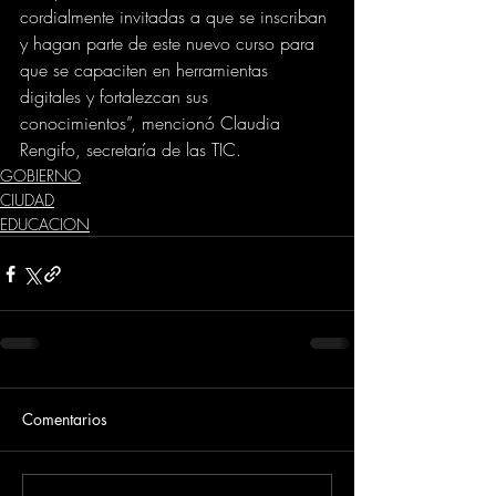
cordialmente invitadas a que se inscriban 
y hagan parte de este nuevo curso para 
que se capaciten en herramientas 
digitales y fortalezcan sus 
conocimientos”, mencionó Claudia 
Rengifo, secretaría de las TIC.
GOBIERNO
CIUDAD
EDUCACION
Comentarios