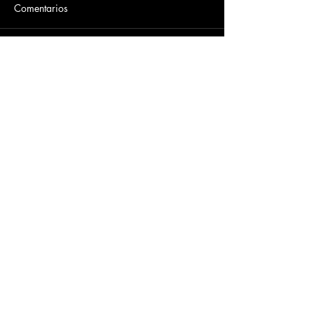
Comentarios
Escribir un comentario...
Dirección
​Carrera 3 # 12 - 36
C.C. Pasaje Real Piso 8
Ibague, Tolima