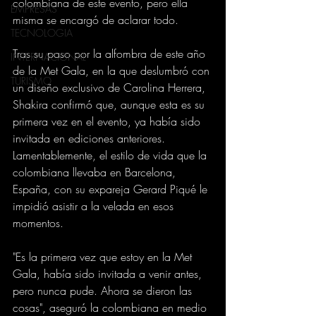
colombiana de este evento, pero ella 
EMPRESAS
misma se encargó de aclarar todo.
TECNOLOGIA
Tras su paso por la alfombra de este año 
INTERNACIONAL
de la Met Gala, en la que deslumbró con 
TURISMO
un diseño exclusivo de Carolina Herrera, 
Shakira confirmó que, aunque esta es su 
primera vez en el evento, ya había sido 
invitada en ediciones anteriores. 
Lamentablemente, el estilo de vida que la 
colombiana llevaba en Barcelona, 
España, con su expareja Gerard Piqué le 
impidió asistir a la velada en esos 
momentos.
"Es la primera vez que estoy en la Met 
Gala, había sido invitada a venir antes, 
pero nunca pude. Ahora se dieron las 
cosas", aseguró la colombiana en medio 