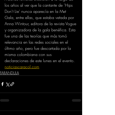
los años al ver que la cantante de 'Hips 
Don't Lie' nunca aparecía en la Met 
Gala, entre ellas, que estaba vetada por 
Anna Wintour, editora de la revista Vogue 
y organizadora de la gala benéfica. Esta 
fue una de las teorías que más tomó 
relevancia en las redes sociales en el 
último año, pero fue descartada por la 
misma colombiana con sus 
declaraciones de este lunes en el evento.
noticiascaracol.com
FARANDULA