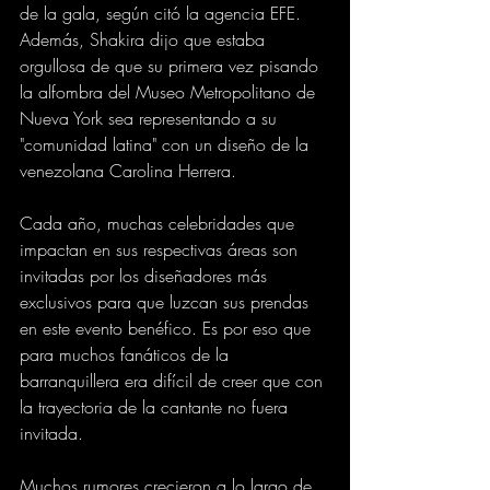
de la gala, según citó la agencia EFE. 
Además, Shakira dijo que estaba 
orgullosa de que su primera vez pisando 
la alfombra del Museo Metropolitano de 
Nueva York sea representando a su 
"comunidad latina" con un diseño de la 
venezolana Carolina Herrera.
Cada año, muchas celebridades que 
impactan en sus respectivas áreas son 
invitadas por los diseñadores más 
exclusivos para que luzcan sus prendas 
en este evento benéfico. Es por eso que 
para muchos fanáticos de la 
barranquillera era difícil de creer que con 
la trayectoria de la cantante no fuera 
invitada.
Muchos rumores crecieron a lo largo de 