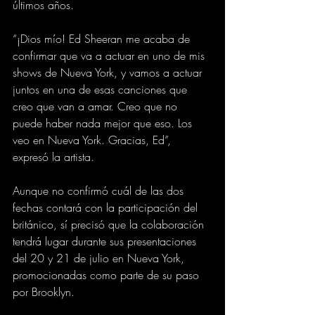
últimos años.
“¡Dios mío! Ed Sheeran me acaba de 
confirmar que va a actuar en uno de mis 
shows de Nueva York, y vamos a actuar 
juntos en una de esas canciones que 
creo que van a amar. Creo que no 
puede haber nada mejor que eso. Los 
veo en Nueva York. Gracias, Ed”, 
expresó la artista.
Aunque no confirmó cuál de las dos 
fechas contará con la participación del 
británico, sí precisó que la colaboración 
tendrá lugar durante sus presentaciones 
del 20 y 21 de julio en Nueva York, 
promocionadas como parte de su paso 
por Brooklyn.