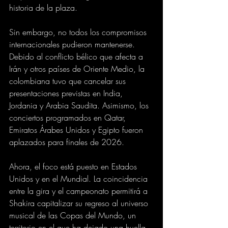
historia de la plaza.
Sin embargo, no todos los compromisos 
internacionales pudieron mantenerse. 
Debido al conflicto bélico que afecta a 
Irán y otros países de Oriente Medio, la 
colombiana tuvo que cancelar sus 
presentaciones previstas en India, 
Jordania y Arabia Saudita. Asimismo, los 
conciertos programados en Qatar, 
Emiratos Árabes Unidos y Egipto fueron 
aplazados para finales de 2026.
Ahora, el foco está puesto en Estados 
Unidos y en el Mundial. La coincidencia 
entre la gira y el campeonato permitirá a 
Shakira capitalizar su regreso al universo 
musical de las Copas del Mundo, un 
territorio en el que ha dejado una huella 