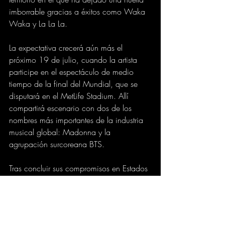
imborrable gracias a éxitos como Waka 
Waka y La La La.
La expectativa crecerá aún más el 
próximo 19 de julio, cuando la artista 
participe en el espectáculo de medio 
tiempo de la final del Mundial, que se 
disputará en el MetLife Stadium. Allí 
compartirá escenario con dos de los 
nombres más importantes de la industria 
musical global: Madonna y la 
agrupación surcoreana BTS.
Tras concluir sus compromisos en Estados 
Unidos, la cantante iniciará una nueva 
etapa de su gira con una residencia en 
Madrid. Para ello se construyó el 
denominado Estadio Shakira, un recinto 