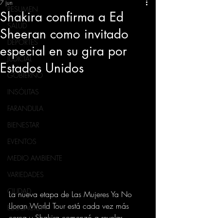
7 jun
RESUMEN
Shakira confirma a Ed
SALUD
Sheeran como invitado
DEPORTES
especial en su gira por
JUDICIAL
Estados Unidos
GOBIERNO
INSÓLITAS
FARANDULA
BIENESTAR
EVENTOS
MEDIO AMBIENTE
VARIEDADES
CIUDAD
La nueva etapa de Las Mujeres Ya No 
Lloran World Tour está cada vez más 
EDUCACION
cerca y Shakira comenzó a revelar 