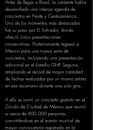
Antes de llegar a Brasil, la cantante había 
desarrollado una intensa agenda de 
conciertos en Norte y Centroamérica. 
Uno de los momentos más destacados 
fue su paso por El Salvador, donde 
ofreció cinco presentaciones 
consecutivas. Posteriormente regresó a 
México para una nueva serie de 
conciertos, incluyendo una presentación 
adicional en el Estadio GNP Seguros, 
ampliando el récord de mayor cantidad 
de fechas realizadas por un mismo artista 
en ese escenario durante una sola gira.
A ello se sumó un concierto gratuito en el 
Zócalo de Ciudad de México que reunió 
a cerca de 400.000 personas, 
convirtiéndose en el evento musical de 
mayor convocatoria registrado en la 