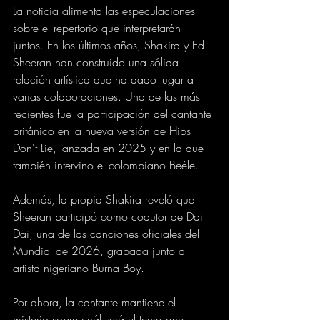
La noticia alimenta las especulaciones 
sobre el repertorio que interpretarán 
juntos. En los últimos años, Shakira y Ed 
Sheeran han construido una sólida 
relación artística que ha dado lugar a 
varias colaboraciones. Una de las más 
recientes fue la participación del cantante 
británico en la nueva versión de Hips 
Don't Lie, lanzada en 2025 y en la que 
también intervino el colombiano Beéle.
Además, la propia Shakira reveló que 
Sheeran participó como coautor de Dai 
Dai, una de las canciones oficiales del 
Mundial de 2026, grabada junto al 
artista nigeriano Burna Boy.
Por ahora, la cantante mantiene el 
misterio sobre cuál será el tema que 