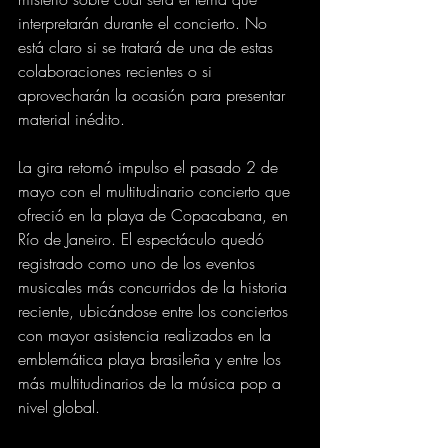
interpretarán durante el concierto. No 
está claro si se tratará de una de estas 
colaboraciones recientes o si 
aprovecharán la ocasión para presentar 
material inédito.
La gira retomó impulso el pasado 2 de 
mayo con el multitudinario concierto que 
ofreció en la playa de Copacabana, en 
Río de Janeiro. El espectáculo quedó 
registrado como uno de los eventos 
musicales más concurridos de la historia 
reciente, ubicándose entre los conciertos 
con mayor asistencia realizados en la 
emblemática playa brasileña y entre los 
más multitudinarios de la música pop a 
nivel global.