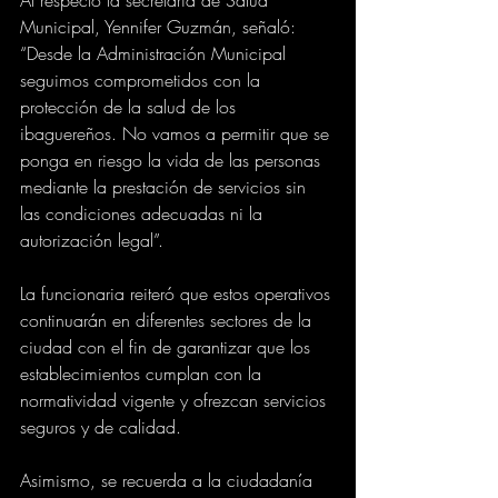
Municipal, Yennifer Guzmán, señaló: 
“Desde la Administración Municipal 
seguimos comprometidos con la 
protección de la salud de los 
ibaguereños. No vamos a permitir que se 
ponga en riesgo la vida de las personas 
mediante la prestación de servicios sin 
las condiciones adecuadas ni la 
autorización legal”.
La funcionaria reiteró que estos operativos 
continuarán en diferentes sectores de la 
ciudad con el fin de garantizar que los 
establecimientos cumplan con la 
normatividad vigente y ofrezcan servicios 
seguros y de calidad.
Asimismo, se recuerda a la ciudadanía 