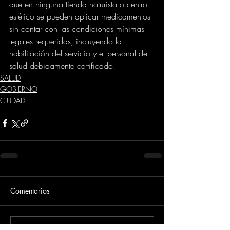
que en ninguna tienda naturista o centro 
estético se pueden aplicar medicamentos 
sin contar con las condiciones mínimas 
legales requeridas, incluyendo la 
habilitación del servicio y el personal de 
salud debidamente certificado.
SALUD
GOBIERNO
CIUDAD
Comentarios