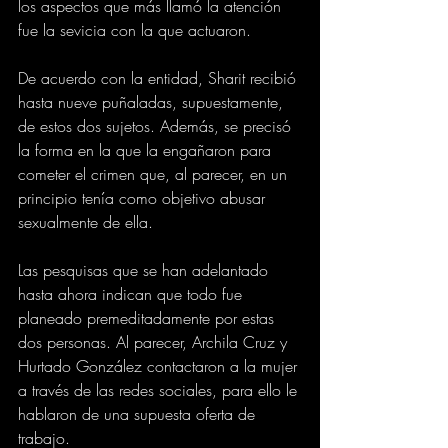
los aspectos que más llamó la atención 
fue la sevicia con la que actuaron.
De acuerdo con la entidad, Sharit recibió 
hasta nueve puñaladas, supuestamente, 
de estos dos sujetos. Además, se precisó 
la forma en la que la engañaron para 
cometer el crimen que, al parecer, en un 
principio tenía como objetivo abusar 
sexualmente de ella.
Las pesquisas que se han adelantado 
hasta ahora indican que todo fue 
planeado premeditadamente por estas 
dos personas. Al parecer, Archila Cruz y 
Hurtado González contactaron a la mujer 
a través de las redes sociales, para ello le 
hablaron de una supuesta oferta de 
trabajo.