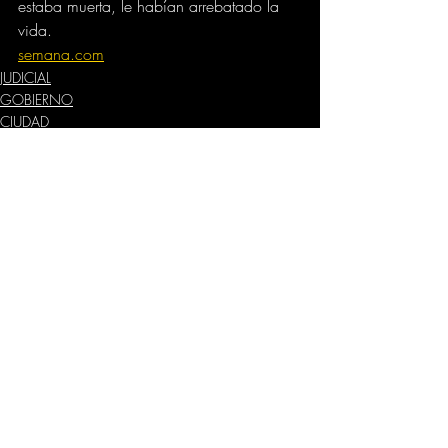
estaba muerta, le habían arrebatado la 
vida.
semana.com
JUDICIAL
GOBIERNO
CIUDAD
Comentarios
Escribir un comentario...