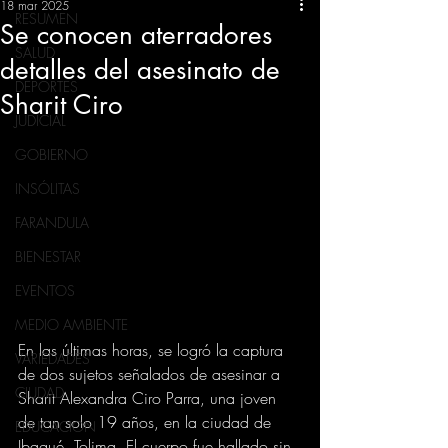
18 mar 2025
RESUMEN
Se conocen aterradores
SALUD
detalles del asesinato de
DEPORTES
Sharit Ciro
JUDICIAL
GOBIERNO
INSÓLITAS
FARANDULA
BIENESTAR
EVENTOS
MEDIO AMBIENTE
En las últimas horas, se logró la captura 
VARIEDADES
de dos sujetos señalados de asesinar a 
CIUDAD
Sharit Alexandra Ciro Parra, una joven 
de tan solo 19 años, en la ciudad de 
EDUCACION
Ibagué, Tolima. El cuerpo fue hallado sin 