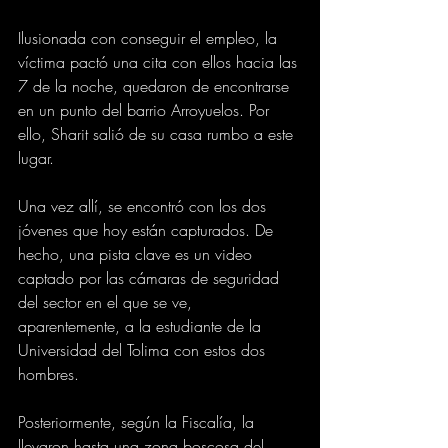
Ilusionada con conseguir el empleo, la 
víctima pactó una cita con ellos hacia las 
7 de la noche, quedaron de encontrarse 
en un punto del barrio Arroyuelos. Por 
ello, Sharit salió de su casa rumbo a este 
lugar.
Una vez allí, se encontró con los dos 
jóvenes que hoy están capturados. De 
hecho, una pista clave es un video 
captado por las cámaras de seguridad 
del sector en el que se ve, 
aparentemente, a la estudiante de la 
Universidad del Tolima con estos dos 
hombres.
Posteriormente, según la Fiscalía, la 
llevaron hasta una zona boscosa del 