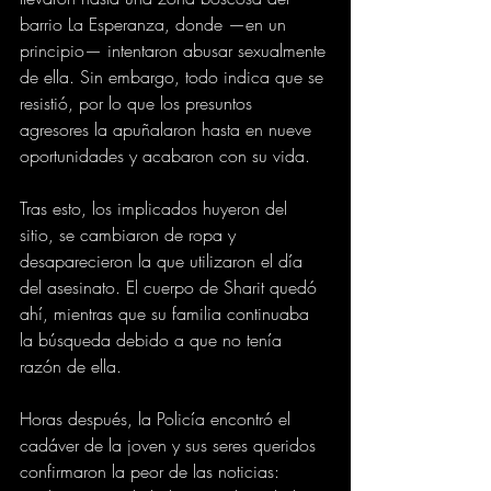
barrio La Esperanza, donde —en un 
principio— intentaron abusar sexualmente 
de ella. Sin embargo, todo indica que se 
resistió, por lo que los presuntos 
agresores la apuñalaron hasta en nueve 
oportunidades y acabaron con su vida.
Tras esto, los implicados huyeron del 
sitio, se cambiaron de ropa y 
desaparecieron la que utilizaron el día 
del asesinato. El cuerpo de Sharit quedó 
ahí, mientras que su familia continuaba 
la búsqueda debido a que no tenía 
razón de ella.
Horas después, la Policía encontró el 
cadáver de la joven y sus seres queridos 
confirmaron la peor de las noticias: 