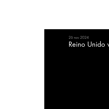
RESUMEN
SALUD
DEP
26 nov 2024
BIENESTAR
EVENTOS
Reino Unido v
EMPRESAS
TECNOLO