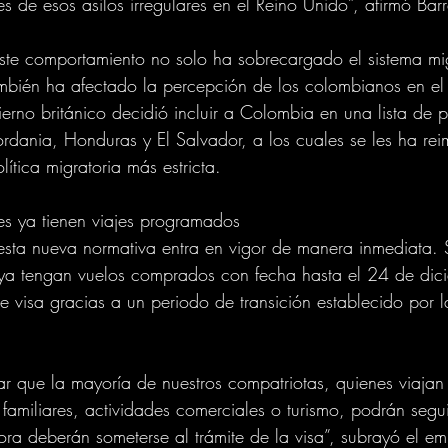
des de esos asilos irregulares en el Reino Unido”, afirmó Barr
ste comportamiento no solo ha sobrecargado el sistema mig
ambién ha afectado la percepción de los colombianos en el 
erno británico decidió incluir a Colombia en una lista de pa
ordania, Honduras y El Salvador, a los cuales se les ha rei
ítica migratoria más estricta.
es ya tienen viajes programados
esta nueva normativa entra en vigor de manera inmediata.
ya tengan vuelos comprados con fecha hasta el 24 de dic
de visa gracias a un periodo de transición establecido por l
ar que la mayoría de nuestros compatriotas, quienes viajan
 familiares, actividades comerciales o turismo, podrán segu
ra deberán someterse al trámite de la visa”, subrayó el em