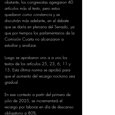
obstante, los congresistas agregaron 40 
artículos más al texto, pero estos 
quedaron como constancia y se 
discutirán más adelante, en el debate 
que se daría en plenaria del Senado, ya 
que por tiempos los parlamentarios de la 
Comisión Cuarta no alcanzaron a 
estudiar y analizar.
Luego se aprobaron uno a a uno los 
textos de los artículos 25, 23, 6, 11 y 
15. Esta última norma se aprobó para 
que el aumento del recargo nocturno sea 
gradual.
En ese contexto a partir del primero de 
julio de 2025, se incrementará el 
recargo por laborar en día de descanso 
obligatorio a 80%.