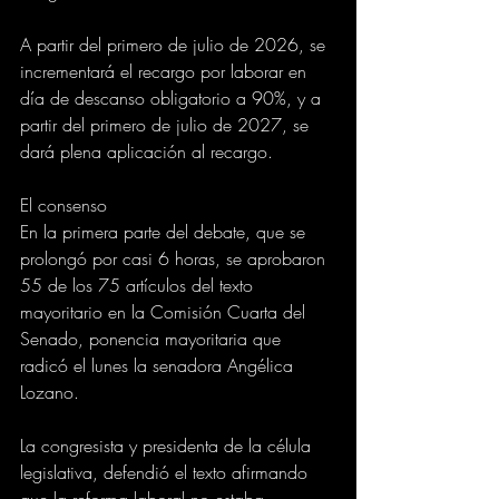
A partir del primero de julio de 2026, se 
incrementará el recargo por laborar en 
día de descanso obligatorio a 90%, y a 
partir del primero de julio de 2027, se 
dará plena aplicación al recargo.
El consenso
En la primera parte del debate, que se 
prolongó por casi 6 horas, se aprobaron 
55 de los 75 artículos del texto 
mayoritario en la Comisión Cuarta del 
Senado, ponencia mayoritaria que 
radicó el lunes la senadora Angélica 
Lozano.
La congresista y presidenta de la célula 
legislativa, defendió el texto afirmando 
que la reforma laboral no estaba 