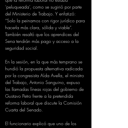
‘peluqueada’, como se sugirió por parte 
del Ministerio de Trabajo. Y enfatizó: 
“Solo la peinamos con rigor jurídico para 
hacerla más clara, sólida y viable”. 
También resaltó que los aprendices del 
Sena tendrán más pago y acceso a la 
seguridad social.
En la sesión, en la que más temprano se 
hundió la propuesta alternativa radicada 
por la congresista Aída Avella, el ministro 
del Trabajo, Antonio Sanguino, expuso 
las llamadas líneas rojas del gobierno de 
Gustavo Petro frente a la pretendida 
reforma laboral que discute la Comisión 
Cuarta del Senado.
El funcionario explicó que uno de los 