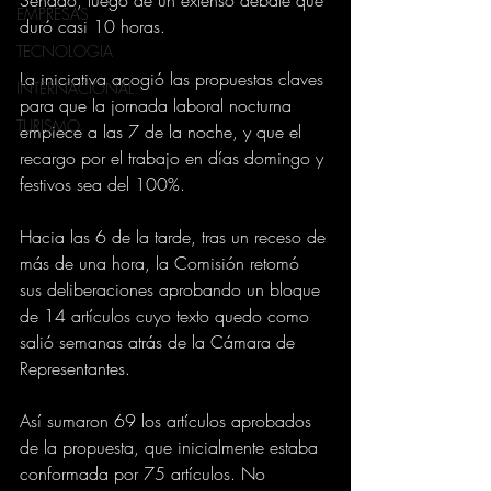
EMPRESAS
duró casi 10 horas.
TECNOLOGIA
La iniciativa acogió las propuestas claves 
INTERNACIONAL
para que la jornada laboral nocturna 
TURISMO
empiece a las 7 de la noche, y que el 
recargo por el trabajo en días domingo y 
festivos sea del 100%.
Hacia las 6 de la tarde, tras un receso de 
más de una hora, la Comisión retomó 
sus deliberaciones aprobando un bloque 
de 14 artículos cuyo texto quedo como 
salió semanas atrás de la Cámara de 
Representantes.
Así sumaron 69 los artículos aprobados 
de la propuesta, que inicialmente estaba 
conformada por 75 artículos. No 