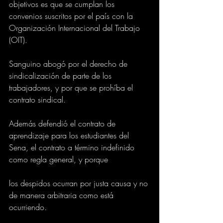
objetivos es que se cumplan los 
convenios suscritos por el país con la 
Organización Internacional del Trabajo 
(OIT).
Sanguino abogó por el derecho de 
sindicalización de parte de los 
trabajadores, y por que se prohíba el 
contrato sindical.
Además defendió el contrato de 
aprendizaje para los estudiantes del 
Sena, el contrato a término indefinido 
como regla general, y porque
los despidos ocurran por justa causa y no 
de manera arbitraria como está 
ocurriendo.