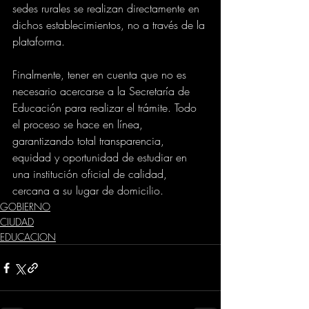
sedes rurales se realizan directamente en 
dichos establecimientos, no a través de la 
plataforma.
Finalmente, tener en cuenta que no es 
necesario acercarse a la Secretaría de 
Educación para realizar el trámite. Todo 
el proceso se hace en línea, 
garantizando total transparencia, 
equidad y oportunidad de estudiar en 
una institución oficial de calidad, 
cercana a su lugar de domicilio.
GOBIERNO
CIUDAD
EDUCACION