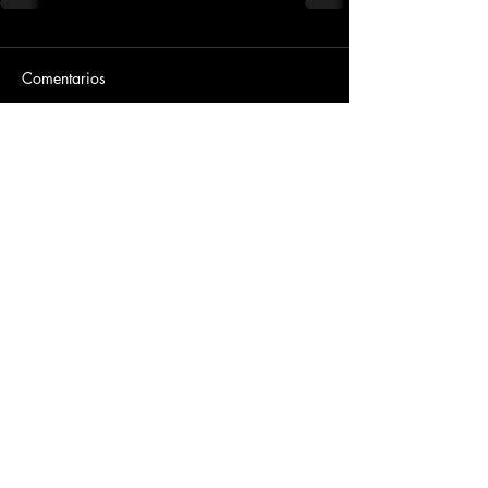
Comentarios
Escribir un comentario...
Dirección
​Carrera 3 # 12 - 36
C.C. Pasaje Real Piso 8
Ibague, Tolima