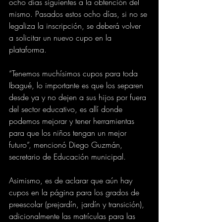
ocho días siguientes a la obtención del 
mismo. Pasados estos ocho días, si no se 
legaliza la inscripción, se deberá volver 
a solicitar un nuevo cupo en la 
plataforma.
“Tenemos muchísimos cupos para toda 
Ibagué, lo importante es que los separen 
desde ya y no dejen a sus hijos por fuera 
del sector educativo, es allí donde 
podemos mejorar y tener herramientas 
para que los niños tengan un mejor 
futuro”, mencionó Diego Guzmán, 
secretario de Educación municipal.
Asimismo, es de aclarar que aún hay 
cupos en la página para los grados de 
preescolar (prejardín, jardín y transición), 
adicionalmente las matrículas para las 