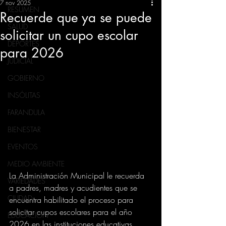
7 nov 2025
RESUMEN
Recuerde que ya se puede
SALUD
solicitar un cupo escolar
DEPORTES
para 2026
JUDICIAL
GOBIERNO
INSÓLITAS
FARANDULA
BIENESTAR
EVENTOS
MEDIO AMBIENTE
La Administración Municipal le recuerda 
VARIEDADES
a padres, madres y acudientes que se 
CIUDAD
encuentra habilitado el proceso para 
solicitar cupos escolares para el año 
EDUCACION
2026 en las instituciones educativas 