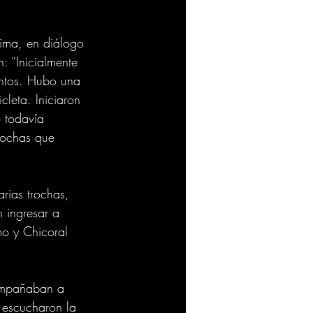
lima, en diálogo 
 “Inicialmente 
entos. Hubo una 
leta. Iniciaron 
 todavía 
rochas que 
rias trochas, 
n ingresar a 
mo y Chicoral 
compañaban a 
 escucharon la 