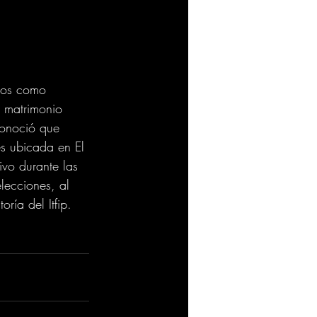
dos como 
 matrimonio 
onoció que 
s ubicada en El 
vo durante las 
lecciones, al 
ía del Itfip.