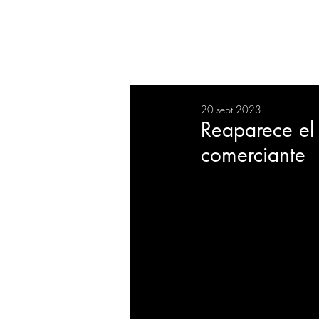
RESUMEN
SALUD
DEP
20 sept 2023
BIENESTAR
EVENTOS
Reaparece el 
comerciante
EMPRESAS
TECNOLO