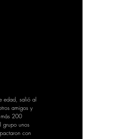
 edad, salió al 
otros amigos y 
o más 200 
el grupo unos 
mpactaron con 