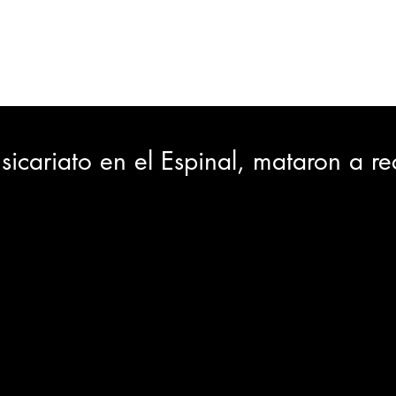
ORTES
JUDICIAL
GOBIERNO
INSÓLITAS
MEDIO AMBIENTE
VARIEDADES
CIUDAD
sicariato en el Espinal, mataron a r
GIA
INTERNACIONAL
TURISMO