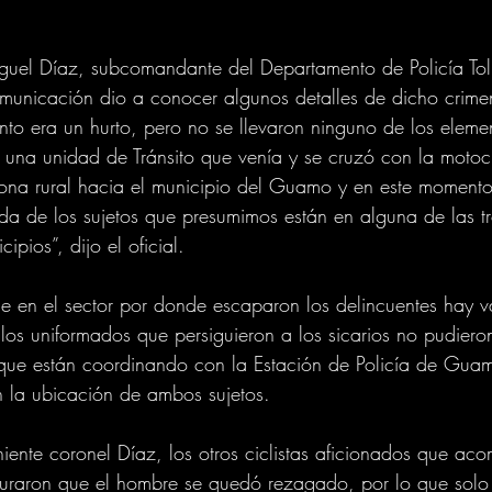
iguel Díaz, subcomandante del Departamento de Policía To
unicación dio a conocer algunos detalles de dicho crimen:
to era un hurto, pero no se llevaron ninguno de los elem
 una unidad de Tránsito que venía y se cruzó con la motocic
ona rural hacia el municipio del Guamo y en este momento
da de los sujetos que presumimos están en alguna de las t
pios”, dijo el oficial.  
 en el sector por donde escaparon los delincuentes hay va
 los uniformados que persiguieron a los sicarios no pudiero
 que están coordinando con la Estación de Policía de Gua
n la ubicación de ambos sujetos. 
iente coronel Díaz, los otros ciclistas aficionados que a
raron que el hombre se quedó rezagado, por lo que solo