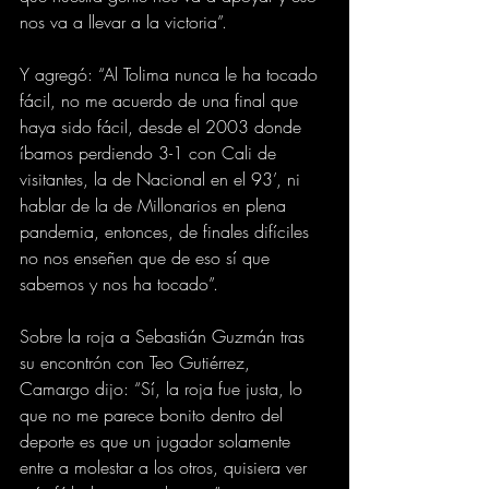
nos va a llevar a la victoria”.
Y agregó: “Al Tolima nunca le ha tocado 
fácil, no me acuerdo de una final que 
haya sido fácil, desde el 2003 donde 
íbamos perdiendo 3-1 con Cali de 
visitantes, la de Nacional en el 93’, ni 
hablar de la de Millonarios en plena 
pandemia, entonces, de finales difíciles 
no nos enseñen que de eso sí que 
sabemos y nos ha tocado”.
Sobre la roja a Sebastián Guzmán tras 
su encontrón con Teo Gutiérrez, 
Camargo dijo: “Sí, la roja fue justa, lo 
que no me parece bonito dentro del 
deporte es que un jugador solamente 
entre a molestar a los otros, quisiera ver 