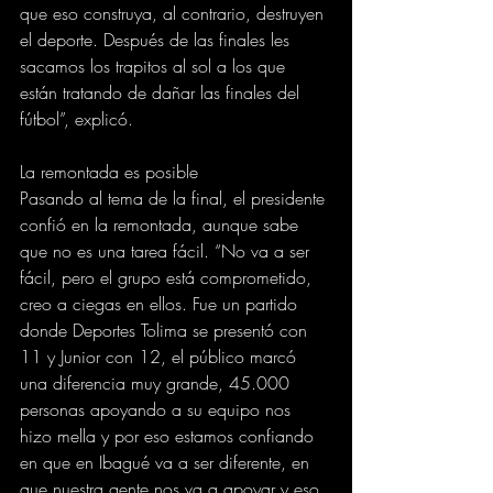
que eso construya, al contrario, destruyen 
el deporte. Después de las finales les 
sacamos los trapitos al sol a los que 
están tratando de dañar las finales del 
fútbol”, explicó.
La remontada es posible
Pasando al tema de la final, el presidente 
confió en la remontada, aunque sabe 
que no es una tarea fácil. “No va a ser 
fácil, pero el grupo está comprometido, 
creo a ciegas en ellos. Fue un partido 
donde Deportes Tolima se presentó con 
11 y Junior con 12, el público marcó 
una diferencia muy grande, 45.000 
personas apoyando a su equipo nos 
hizo mella y por eso estamos confiando 
en que en Ibagué va a ser diferente, en 
que nuestra gente nos va a apoyar y eso 