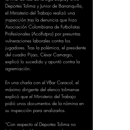
EMPRESAS
Deportes Tolima y Junior de Barranquilla, 
el Ministerio del Trabajo realizó una 
TECNOLOGIA
inspección tras la denuncia que hizo 
INTERNACIONAL
Asociación Colombiana de Futbolistas 
Profesionales (Acolfutpro) por presuntas 
TURISMO
vulneraciones laborales contra los 
jugadores. Tras la polémica, el presidente 
del cuadro Pijao, César Camargo, 
explicó lo sucedido y apuntó contra la 
agremiación.
En una charla con el VBar Caracol, el 
máximo dirigente del elenco tolimense 
explicó que el Ministerio del Trabajo 
pidió unos documentos de la nómina en 
su inspección para analizarlos.
“Con respecto al Deportes Tolima no 