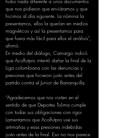
hubo nada diferente a unos documentos 
que nos pidieron que enviáramos y que 
hicimos al día siguiente. La nómina la 
presentamos, ellos la querían en medios 
magnéticos y así la presentamos para 
que fuera más fácil para ellos el análisis”, 
afirmó.
En medio del diálogo, Camargo indicó 
que Acolfutpro intentó dañar la final de la 
Liga colombiana con las denuncias y 
presiones que hicieron justo antes del 
partido contra el Junior de Barranquilla.
“Agradecemos que nos visiten en el 
sentido de que Deportes Tolima cumple 
con todas sus obligaciones con rigor. 
Lamentamos que Acolfutpro use sus 
artimañas y esas presiones indebidas 
justo antes de la final. Eso no nos parece 