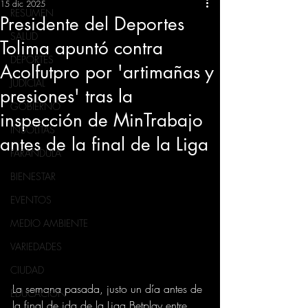
15 dic 2025
RESUMEN
Presidente del Deportes
SALUD
Tolima apuntó contra
DEPORTES
Acolfutpro por 'artimañas y
JUDICIAL
presiones' tras la
GOBIERNO
inspección de MinTrabajo
INSÓLITAS
antes de la final de la Liga
FARANDULA
BIENESTAR
EVENTOS
MEDIO AMBIENTE
VARIEDADES
CIUDAD
La semana pasada, justo un día antes de 
EDUCACION
la final de ida de la Liga Betplay entre 