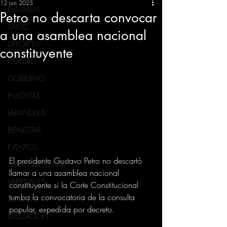
12 jun 2025
RESUMEN
Petro no descarta convocar
SALUD
a una asamblea nacional
DEPORTES
constituyente
JUDICIAL
GOBIERNO
INSÓLITAS
FARANDULA
BIENESTAR
EVENTOS
El presidente Gustavo Petro no descartó 
MEDIO AMBIENTE
llamar a una asamblea nacional 
VARIEDADES
constituyente si la Corte Constitucional 
tumba la convocatoria de la consulta 
CIUDAD
popular, expedida por decreto.
EDUCACION