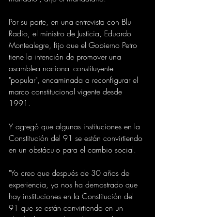
Por su parte, en una entrevista con Blu 
Radio, el ministro de Justicia, Eduardo 
Montealegre, fijo que el Gobierno Petro 
tiene la intención de promover una 
asamblea nacional constituyente 
"popular", encaminada a reconfigurar el 
marco constitucional vigente desde 
1991. 
Y agregó que algunas instituciones en la 
Constitución del 91 se están convirtiendo 
en un obstáculo para el cambio social.
"Yo creo que después de 30 años de 
experiencia, ya nos ha demostrado que 
hay instituciones en la Constitución del 
91 que se están convirtiendo en un 