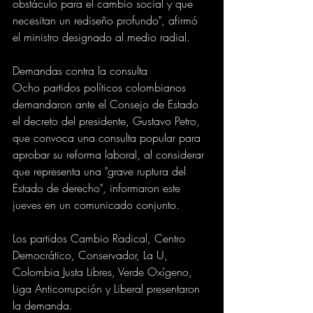
obstáculo para el cambio social y que 
necesitan un rediseño profundo", afirmó 
el ministro designado al medio radial.
Demandas contra la consulta
Ocho partidos políticos colombianos 
demandaron ante el Consejo de Estado 
el decreto del presidente, Gustavo Petro, 
que convoca una consulta popular para 
aprobar su reforma laboral, al considerar 
que representa una "grave ruptura del 
Estado de derecho", informaron este 
jueves en un comunicado conjunto.
Los partidos Cambio Radical, Centro 
Democrático, Conservador, La U, 
Colombia Justa Libres, Verde Oxígeno, 
Liga Anticorrupción y Liberal presentaron 
la demanda.