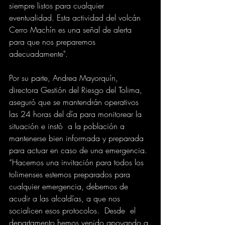
siempre listos para cualquier 
eventualidad. Esta actividad del volcán 
Cerro Machín es una señal de alerta 
para que nos preparemos 
adecuadamente".
Por su parte, Andrea Mayorquín, 
directora Gestión del Riesgo del Tolima,  
aseguró que se mantendrán operativos 
las 24 horas del día para monitorear la 
situación e instò  a la población a 
mantenerse bien informada y preparada 
para actuar en caso de una emergencia. 
“Hacemos una invitación para todos los 
tolimenses estemos preparados para 
cualquier emergencia, debemos de 
acudir a las alcaldías, a que nos 
socialicen esos protocolos.  Desde  el 
departamento hemos venido apoyando a 