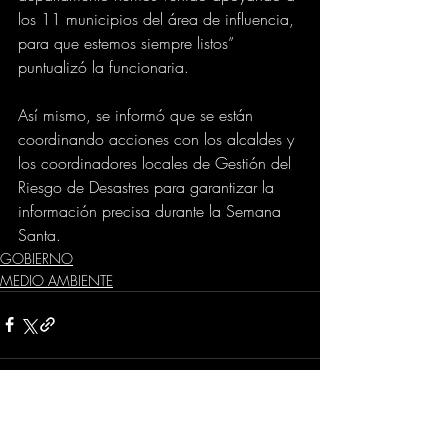
los 11 municipios del área de influencia, 
para que estemos siempre listos” 
puntualizó la funcionaria. 
Así mismo, se informó que se están 
coordinando acciones con los alcaldes y 
los coordinadores locales de Gestión del 
Riesgo de Desastres para garantizar la 
información precisa durante la Semana 
Santa.
GOBIERNO
MEDIO AMBIENTE