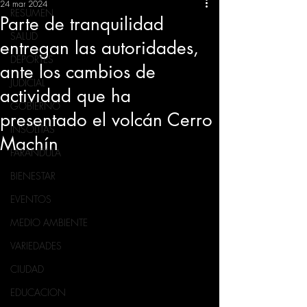
24 mar 2024
RESUMEN
Parte de tranquilidad
SALUD
entregan las autoridades,
DEPORTES
ante los cambios de
JUDICIAL
actividad que ha
GOBIERNO
presentado el volcán Cerro
INSÓLITAS
Machín
FARANDULA
BIENESTAR
EVENTOS
MEDIO AMBIENTE
VARIEDADES
CIUDAD
EDUCACION