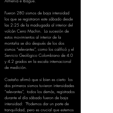
Armenia e Ibagué. 
Fueron 280 sismos de baja intensidad 
los que se registraron este sábado desde 
las 2:25 de la madrugada al interior del 
volcán Cerro Machin.  La sucesión de 
estos movimientos al interior de la 
montaña se dio después de los dos 
sismos “relevantes”, como los calificó y el 
Servicio Geológico Colombiano de 4.0 
y 4.2 grados en la escala internacional 
de medición. 
Castaño afirmó que si bien es cierto  los 
dos primeros sismos tuvieron intensidades 
“relevantes”,  todos los demás, registrados 
durante el día sábado fueron de baja 
intensidad:  "Podemos dar un parte de 
tranquilidad, pero es crucial que estemos 