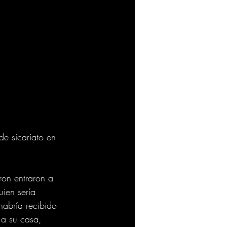
de sicariato en 
ron entraron a 
ien sería 
habría recibido 
 a su casa, 