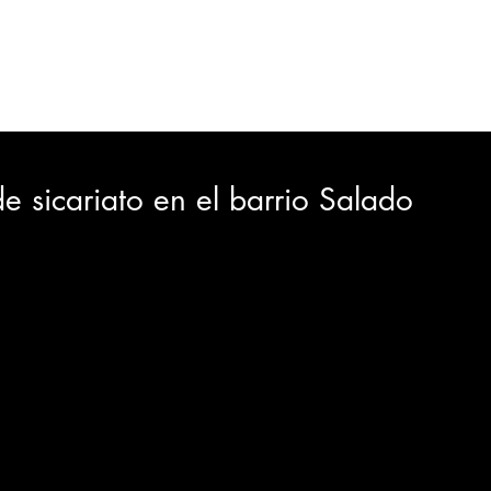
ORTES
JUDICIAL
GOBIERNO
INSÓLITAS
MEDIO AMBIENTE
VARIEDADES
CIUDAD
 sicariato en el barrio Salado
GIA
INTERNACIONAL
TURISMO