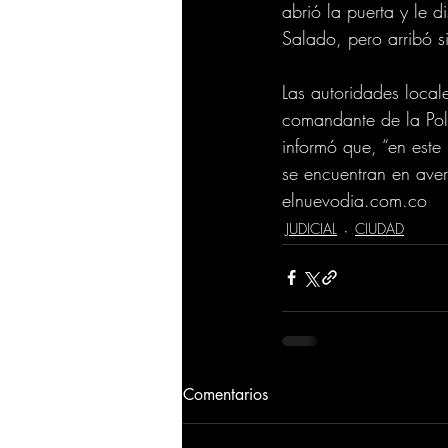
abrió la puerta y le d
Salado, pero arribó si
Las autoridades locale
comandante de la Poli
informó que, “en este 
se encuentran en averi
elnuevodia.com.co
JUDICIAL
CIUDAD
Comentarios