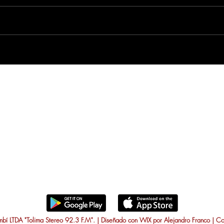
í LTDA "Tolima Stereo 92.3 F.M". | Diseñado con WIX por Alejandro Franco | C