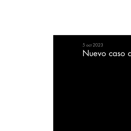
RESUMEN
SALUD
DEP
5 oct 2023
BIENESTAR
EVENTOS
Nuevo caso de
EMPRESAS
TECNOLO