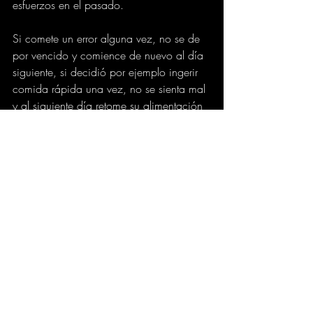
esfuerzos en el pasado.
Si comete un error alguna vez, no se de 
por vencido y comience de nuevo al día 
siguiente, si decidió por ejemplo ingerir 
comida rápida una vez, no se sienta mal 
y al siguiente día retome su alimentación 
saludable y el ejercicio.
Recuerde asesorarse por profesionales 
antes de iniciar con cualquier régimen de 
pérdida de peso.
eltiempo.com
SALUD
BIENESTAR