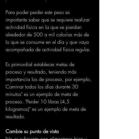
Para poder perder este peso es 
importante saber que se requiere realizar 
actividad física en la que se pierdan 
alrededor de 500 a mil calorías más de 
lo que se consume en el día y que vaya 
acompañada de actividad física regular.
Es primordial establecer metas de 
proceso y resultado, teniendo más 
importancia los de proceso, por ejemplo, 
Caminar todos los días durante 30 
minutos" es un ejemplo de meta de 
proceso. "Perder 10 libras (4,5 
kilogramos)" es un ejemplo de meta de 
resultado.
Cambie su punto de vista
No es suficiente con alimentarse bien y 