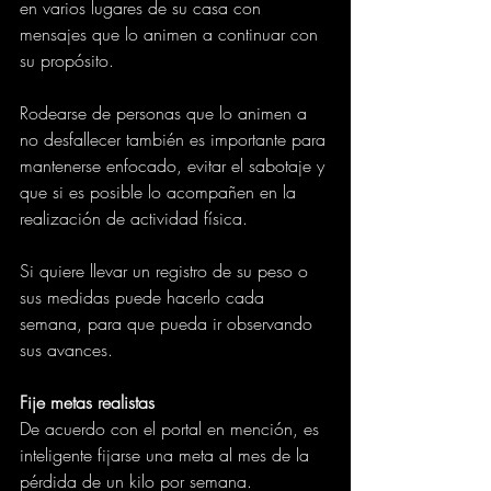
en varios lugares de su casa con 
mensajes que lo animen a continuar con 
su propósito.
Rodearse de personas que lo animen a 
no desfallecer también es importante para 
mantenerse enfocado, evitar el sabotaje y 
que si es posible lo acompañen en la 
realización de actividad física.
Si quiere llevar un registro de su peso o 
sus medidas puede hacerlo cada 
semana, para que pueda ir observando 
sus avances.
Fije metas realistas
De acuerdo con el portal en mención, es 
inteligente fijarse una meta al mes de la 
pérdida de un kilo por semana.