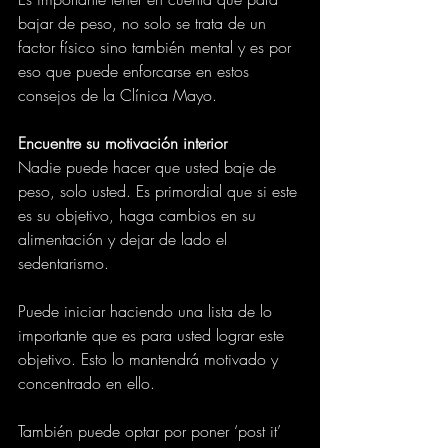
bajar de peso, no solo se trata de un 
factor físico sino también mental y es por 
eso que puede enforcarse en estos 
consejos de la Clínica Mayo.
Encuentre su motivación interior
Nadie puede hacer que usted baje de 
peso, solo usted. Es primordial que si este 
es su objetivo, haga cambios en su 
alimentación y dejar de lado el 
sedentarismo.
Puede iniciar haciendo una lista de lo 
importante que es para usted lograr este 
objetivo. Esto lo mantendrá motivado y 
concentrado en ello.
También puede optar por poner ‘post it’ 