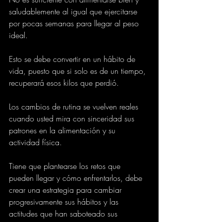
saludablemente al igual que ejercitarse 
por pocas semanas para llegar al peso 
ideal.
Esto se debe convertir en un hábito de 
vida, puesto que si solo es de un tiempo, 
recuperará esos kilos que perdió.
Los cambios de rutina se vuelven reales 
cuando usted mira con sinceridad sus 
patrones en la alimentación y su 
actividad física.
Tiene que plantearse los retos que 
pueden llegar y cómo enfrentarlos, debe 
crear una estrategia para cambiar 
progresivamente sus hábitos y las 
actitudes que han saboteado sus 