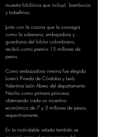
muestra folclórica que incluyó  bambucos 
y torbellinos.
Junto con la corona que la consagra 
como la soberana, embajadora y 
guardiana del folclor colombiano, 
recibió como premio 15 millones de 
pesos.
Como embajadora virreina fue elegida 
Loren’s Pineda de Córdoba y Lesly 
Valentina León Abreo del departamento 
Nariño como primera princesa; 
obteniendo cada un incentivo 
económico de 7 y 3 millones de pesos, 
respectivamente.
En la inolvidable velada también se 
anunció como el mejor parejo del 