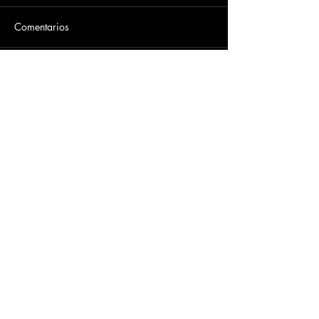
Comentarios
Escribir un comentario...
Dirección
​Carrera 3 # 12 - 36
C.C. Pasaje Real Piso 8
Ibague, Tolima