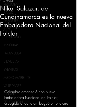
1 jul 2024
RESUMEN
Nikol Salazar, de
SALUD
Cundinamarca es la nueva
DEPORTES
Embajadora Nacional del
JUDICIAL
Folclor
GOBIERNO
INSÓLITAS
FARANDULA
BIENESTAR
EVENTOS
MEDIO AMBIENTE
VARIEDADES
Colombia amaneció con nueva 
CIUDAD
Embajadora Nacional del Folclor, 
EDUCACION
escogida anoche en Ibagué en el cierre 