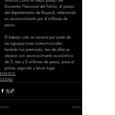
Encuentro Nacional del Folclor, al parejo 
del departamento de Boyacá, obteniendo 
un reconocimiento por 4 millones de 
pesos.
El trabajo visto en escena por parte de 
las agrupaciones coreo-musicales 
también fue premiado, tres de ellas se 
alzaron con reconocimiento económico 
de 5, tres y 2 millones de pesos, para el 
primer, segundo y tercer lugar.
EVENTOS
CIUDAD