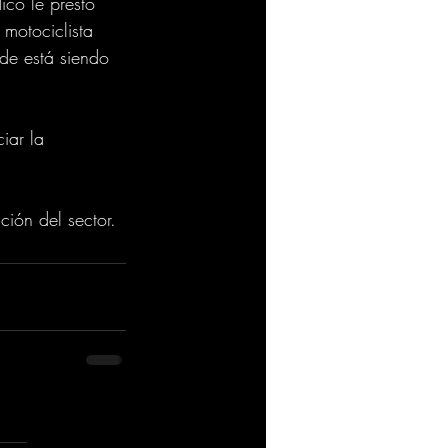
ico le prestó 
motociclista 
nde está siendo 
iar la 
ción del sector.