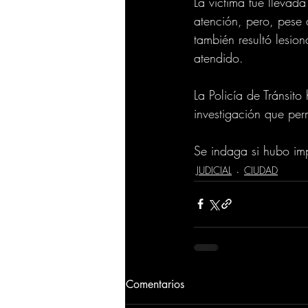
La víctima fue llevad
atención, pero, pese 
también resultó lesio
atendido.
La Policía de Tránsito
investigación que per
Se indaga si hubo imp
JUDICIAL
CIUDAD
Comentarios