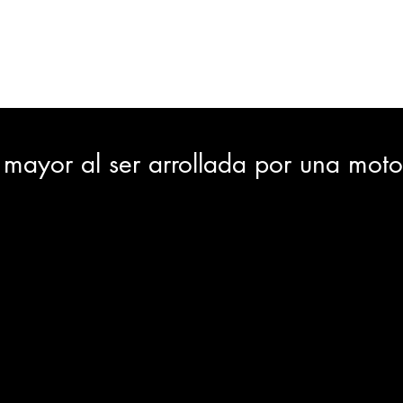
ORTES
JUDICIAL
GOBIERNO
INSÓLITAS
MEDIO AMBIENTE
VARIEDADES
CIUDAD
mayor al ser arrollada por una moto
GIA
INTERNACIONAL
TURISMO