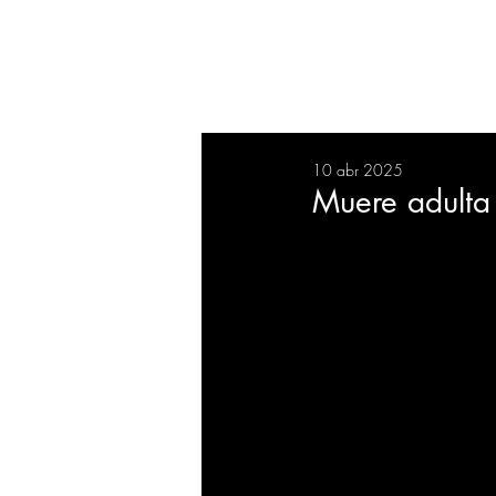
RESUMEN
SALUD
DEP
10 abr 2025
BIENESTAR
EVENTOS
Muere adulta 
EMPRESAS
TECNOLO