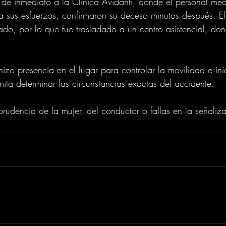
a de inmediato a la Clínica Avidanti, donde el personal méd
a sus esfuerzos, confirmaron su deceso minutos después. El 
nado, por lo que fue trasladado a un centro asistencial, do
 hizo presencia en el lugar para controlar la movilidad e inic
mita determinar las circunstancias exactas del accidente.
rudencia de la mujer, del conductor o fallas en la señaliza