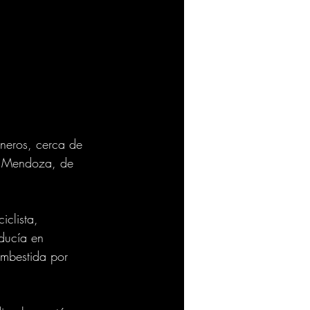
ineros, cerca de 
da Mendoza, de 
iclista, 
ducía en 
embestida por 