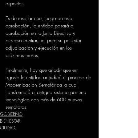
aspectos.
Es de resaltar que, luego de esta 
aprobación, la entidad pasará a 
aprobación en la Junta Directiva y 
proceso contractual para su posterior 
adjudicación y ejecución en los 
próximos meses.  
Finalmente, hay que añadir que en 
agosto la entidad adjudicó el proceso de 
Modernización Semafórica la cual 
transformará el antiguo sistema por uno 
tecnológico con más de 600 nuevos 
semáforos.
GOBIERNO
BIENESTAR
CIUDAD