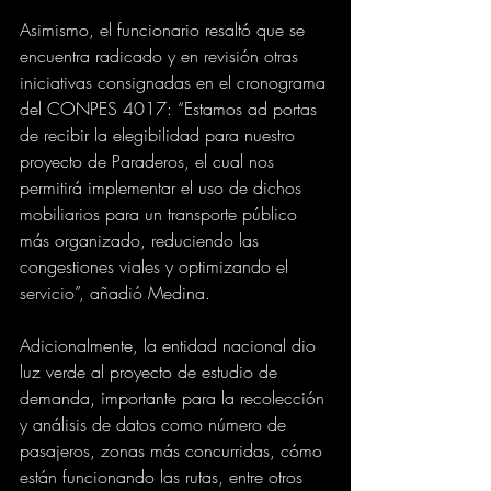
Asimismo, el funcionario resaltó que se 
encuentra radicado y en revisión otras 
iniciativas consignadas en el cronograma 
del CONPES 4017: “Estamos ad portas 
de recibir la elegibilidad para nuestro 
proyecto de Paraderos, el cual nos 
permitirá implementar el uso de dichos 
mobiliarios para un transporte público 
más organizado, reduciendo las 
congestiones viales y optimizando el 
servicio”, añadió Medina. 
Adicionalmente, la entidad nacional dio 
luz verde al proyecto de estudio de 
demanda, importante para la recolección 
y análisis de datos como número de 
pasajeros, zonas más concurridas, cómo 
están funcionando las rutas, entre otros 