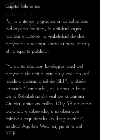
EMPRESAS
capital tolimense. 
TECNOLOGIA
Por lo anterior, y gracias a los esfuerzos 
INTERNACIONAL
del equipo técnico, la entidad logró 
radicar y obtener la viabilidad de dos 
TURISMO
proyectos que impulsarán la movilidad y 
el transporte público. 
“Ya contamos con la elegibilidad del 
proyecto de actualización y revisión del 
modelo operacional del SETP, también 
llamado ‘Demanda’, así como la Fase II 
de la Rehabilitación vial de la carrera 
Quinta, entre las calles 10 y 58 calzada 
bajando y subiendo, una obra que 
estaban requiriendo los ibaguereños”, 
explicó Aquileo Medina, gerente del 
SETP. 