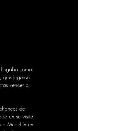
a llegaba como 
o, que jugaron 
 tras vencer a 
 chances de 
do en su visita 
n a Medellín en 