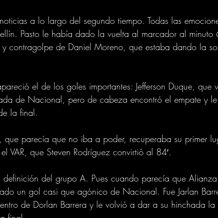
noticias a lo largo del segundo tiempo. Todas las emocion
lín. Pasto le había dado la vuelta al marcador al minuto 
l y contragolpe de Daniel Moreno, que estaba dando la sor
pareció el de los goles importantes: Jefferson Duque, que 
hada de Nacional, pero de cabeza encontró el empate y le 
e la final.
 que parecía que no iba a poder, recuperaba su primer lug
 el VAR, que Steven Rodríguez convirtió al 84′.
la definición del grupo A. Pues cuando parecía que Alianza 
 lado un gol casi que agónico de Nacional. Fue Jarlan Barre
ntro de Dorlan Barrera y le volvió a dar a su hinchada la 
a final.