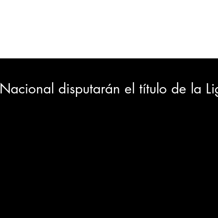
ORTES
JUDICIAL
GOBIERNO
INSÓLITAS
MEDIO AMBIENTE
VARIEDADES
CIUDAD
 Nacional disputarán el título de la L
GIA
INTERNACIONAL
TURISMO