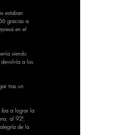
es estaban 
66 gracias a 
presa en el 
venía siendo 
devolvía a los 
ar tras un 
iba a lograr la 
ra, al 92′, 
alegría de la 