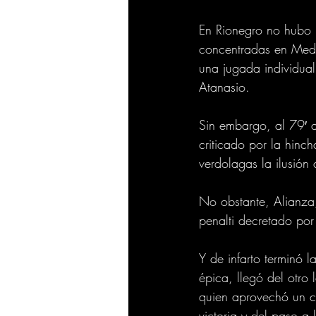
En Rionegro no hubo 
concentradas en Medel
una jugada individua
Atanasio.
Sin embargo, al 79′ a
criticado por la hinc
verdolagas la ilusión d
No obstante, Alianza,
penalti decretado por
Y de infarto terminó 
épica, llegó del otro
quien aprovechó un ce
victoria y del paso a l