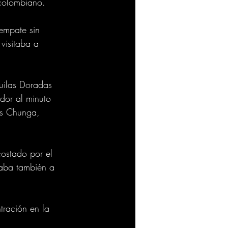
l colombiano.
 empate sin 
 visitaba a 
uilas Doradas 
dor al minuto 
is Chunga, 
ostado por el 
aba también a 
tración en la 