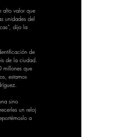
 alto valor que 
as unidades del 
as”, dijo la 
entificación de 
is de la ciudad.
 millones que 
tos, estamos 
ríguez.
una sino 
ecerles un reloj 
reportémoslo a 