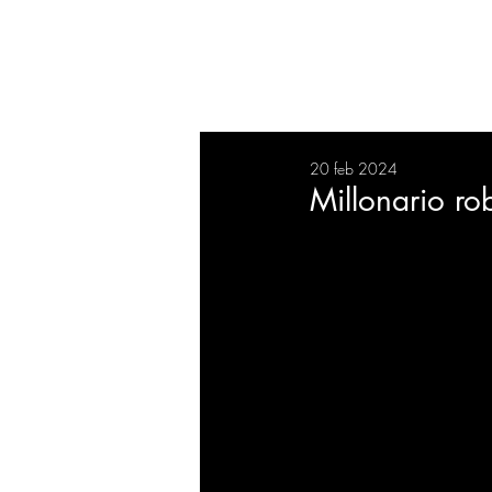
RESUMEN
SALUD
DEP
20 feb 2024
BIENESTAR
EVENTOS
Millonario ro
EMPRESAS
TECNOLO