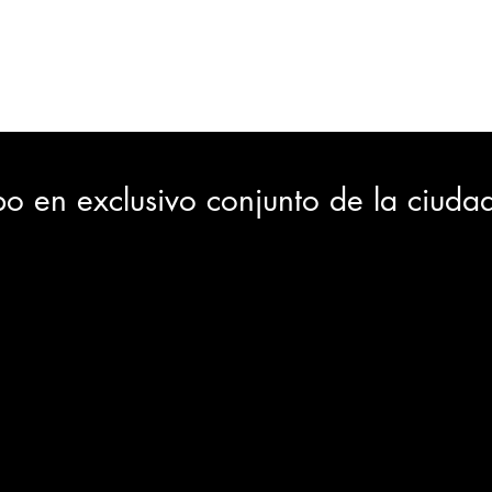
ORTES
JUDICIAL
GOBIERNO
INSÓLITAS
MEDIO AMBIENTE
VARIEDADES
CIUDAD
bo en exclusivo conjunto de la ciuda
GIA
INTERNACIONAL
TURISMO