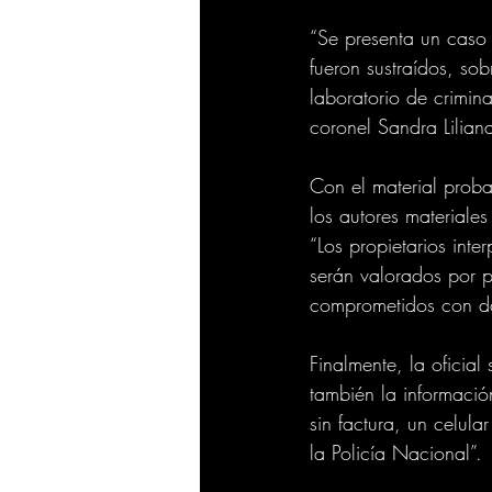
“Se presenta un caso 
fueron sustraídos, so
laboratorio de crimina
coronel Sandra Lilian
Con el material proba
los autores materiale
“Los propietarios in
serán valorados por pa
comprometidos con dar
Finalmente, la oficia
también la información
sin factura, un celula
la Policía Nacional”.