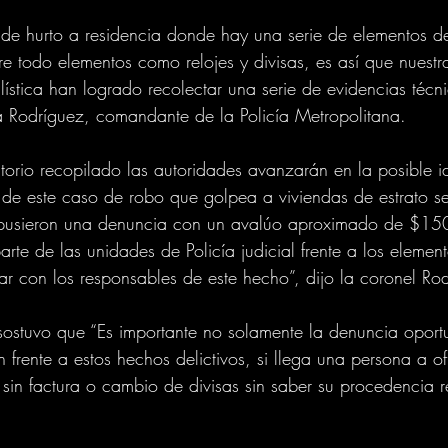
de hurto a residencia donde hay una serie de elementos de
bre todo elementos como relojes y divisas, es así que nuestr
lística han logrado recolectar una serie de evidencias técnic
a Rodríguez, comandante de la Policía Metropolitana.
torio recopilado las autoridades avanzarán en la posible id
s de este caso de robo que golpea a viviendas de estrato se
terpusieron una denuncia con un avalúo aproximado de $150
rte de las unidades de Policía judicial frente a los elemen
 con los responsables de este hecho”, dijo la coronel Rod
l sostuvo que “Es importante no solamente la denuncia oport
 frente a estos hechos delictivos, si llega una persona a ofr
r sin factura o cambio de divisas sin saber su procedencia 