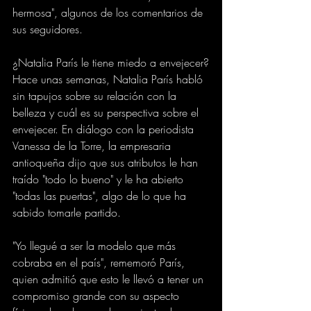
hermosa", algunos de los comentarios de 
sus seguidores.
¿Natalia París le tiene miedo a envejecer?
Hace unas semanas, Natalia París habló 
sin tapujos sobre su relación con la 
belleza y cuál es su perspectiva sobre el 
envejecer. En diálogo con la periodista 
Vanessa de la Torre, la empresaria 
antioqueña dijo que sus atributos le han 
traído "todo lo bueno" y le ha abierto 
"todas las puertas", algo de lo que ha 
sabido tomarle partido.
"Yo llegué a ser la modelo que más 
cobraba en el país", rememoró París, 
quien admitió que esto le llevó a tener un 
compromiso grande con su aspecto 