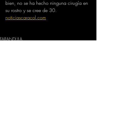
bien, no se ha hecho ninguna cirugía en 
su rostro y se cree de 30.
noticiascaracol.com
FARANDULA
Comentarios
Escribir un comentario...