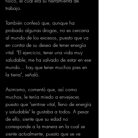
físico, el cual era su herramienta de 
trabajo.
También confesó que, aunque ha 
probado algunas drogas, no es cercana 
al mundo de los excesos, puesto que va 
en contra de su deseo de tener energía 
vital. "El ejercicio, tener una vida muy 
saludable, me ha salvado de estar en ese 
mundo... hay que tener muchos pies en 
la tierra", señaló.
Asimismo, comentó que, así como 
muchos, le tenía miedo a envejecer, 
puesto que "sentirse vital, lleno de energía 
y saludable" le gustaba a todos. A pesar 
de ello, siente que su edad no 
corresponde a la manera en la cual se 
siente actualmente, puesto que se ve 