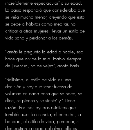
increíblemente espectacular" a su edad. 
La paisa respondió que consideraba que 
se veía mucho menor, creyendo que esto 
se debe a hábitos como meditar, no 
criticar a otras mujeres, llevar un estilo de 
vida sano y perdonar a los demás.
"Jamás le pregunto la edad a nadie, eso 
hace que olvide la mía. Hablo siempre 
de juventud, no de vejez", acotó París.
"Bellísima, el estilo de vida es una 
decisión y hay que tener fuerza de 
voluntad en cada cosa que se hace, se 
dice, se piensa y se siente" y "¡Tiene 
razón! Por más ayudas estéticas que 
también use, la esencia, el corazón, la 
bondad, el estilo de vida, perdonar, si 
demuestran la edad del alma, ella es 