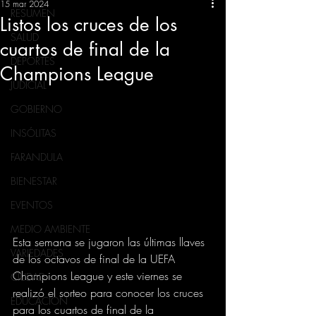
15 mar 2024
RESUMEN
Listos los cruces de los
SALUD
cuartos de final de la
DEPORTES
Champions League
JUDICIAL
GOBIERNO
INSÓLITAS
FARANDULA
BIENESTAR
EVENTOS
MEDIO AMBIENTE
Esta semana se jugaron las últimas llaves 
VARIEDADES
de los octavos de final de la UEFA 
Champions League y este viernes se 
CIUDAD
realizó el sorteo para conocer los cruces 
EDUCACION
para los cuartos de final de la 