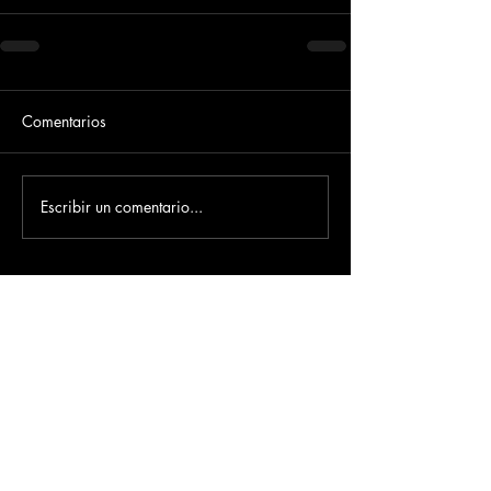
Comentarios
Escribir un comentario...
Dirección
​Carrera 3 # 12 - 36
C.C. Pasaje Real Piso 8
Ibague, Tolima