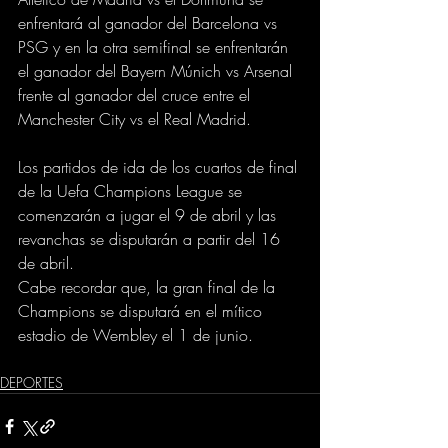
enfrentará al ganador del Barcelona vs 
PSG y en la otra semifinal se enfrentarán 
el ganador del Bayern Múnich vs Arsenal 
frente al ganador del cruce entre el 
Manchester City vs el Real Madrid.
Los partidos de ida de los cuartos de final 
de la Uefa Champions League se 
comenzarán a jugar el 9 de abril y las 
revanchas se disputarán a partir del 16 
de abril.
Cabe recordar que, la gran final de la 
Champions se disputará en el mítico 
estadio de Wembley el 1 de junio.
DEPORTES