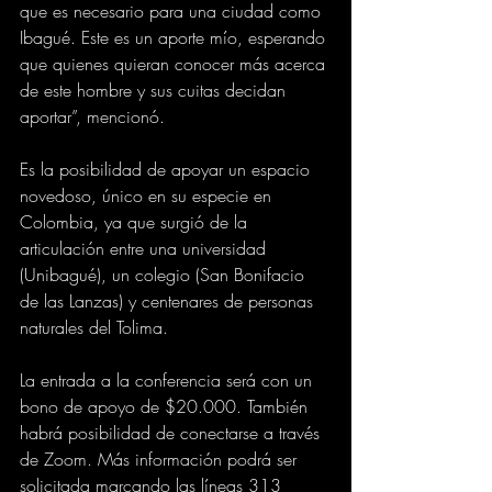
que es necesario para una ciudad como 
Ibagué. Este es un aporte mío, esperando 
que quienes quieran conocer más acerca 
de este hombre y sus cuitas decidan 
aportar”, mencionó.
Es la posibilidad de apoyar un espacio 
novedoso, único en su especie en 
Colombia, ya que surgió de la 
articulación entre una universidad 
(Unibagué), un colegio (San Bonifacio 
de las Lanzas) y centenares de personas 
naturales del Tolima.
La entrada a la conferencia será con un 
bono de apoyo de $20.000. También 
habrá posibilidad de conectarse a través 
de Zoom. Más información podrá ser 
solicitada marcando las líneas 313 