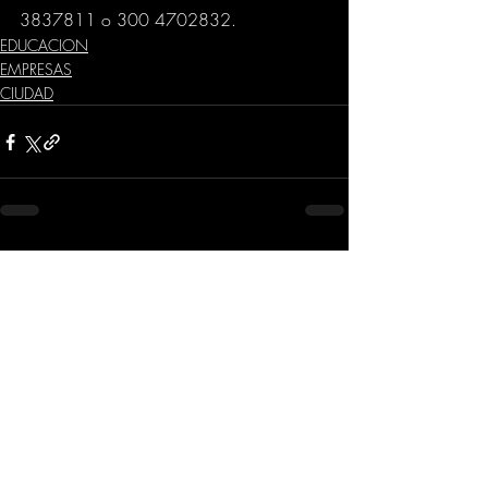
3837811 o 300 4702832.
EDUCACION
EMPRESAS
CIUDAD
Comentarios
Escribir un comentario...
Dirección