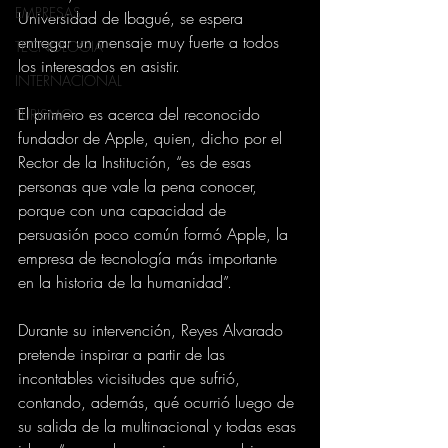
EMPRESAS
Universidad de Ibagué, se espera 
entregar un mensaje muy fuerte a todos 
TECNOLOGIA
los interesados en asistir.
INTERNACIONAL
El primero es acerca del reconocido 
TURISMO
fundador de Apple, quien, dicho por el 
Rector de la Institución, “es de esas 
personas que vale la pena conocer, 
porque con una capacidad de 
persuasión poco común formó Apple, la 
empresa de tecnología más importante 
en la historia de la humanidad”.
Durante su intervención, Reyes Alvarado 
pretende inspirar a partir de las 
incontables vicisitudes que sufrió, 
contando, además, qué ocurrió luego de 
su salida de la multinacional y todas esas 