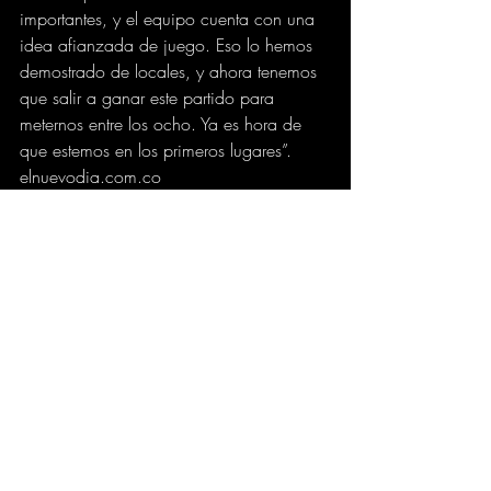
importantes, y el equipo cuenta con una 
idea afianzada de juego. Eso lo hemos 
demostrado de locales, y ahora tenemos 
que salir a ganar este partido para 
meternos entre los ocho. Ya es hora de 
que estemos en los primeros lugares”.
elnuevodia.com.co
DEPORTES
Comentarios
Escribir un comentario...