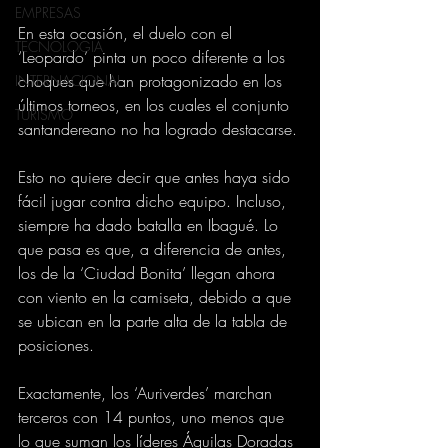
EMPRESAS
En esta ocasión, el duelo con el 
TECNOLOGIA
‘Leopardo’ pinta un poco diferente a los 
choques que han protagonizado en los 
INTERNACIONAL
últimos torneos, en los cuales el conjunto 
TURISMO
santandereano no ha logrado destacarse.
Esto no quiere decir que antes haya sido 
fácil jugar contra dicho equipo. Incluso, 
siempre ha dado batalla en Ibagué. Lo 
que pasa es que, a diferencia de antes, 
los de la ‘Ciudad Bonita’ llegan ahora 
con viento en la camiseta, debido a que 
se ubican en la parte alta de la tabla de 
posiciones.
Exactamente, los ‘Auriverdes’ marchan 
terceros con 14 puntos, uno menos que 
lo que suman los líderes Águilas Doradas 