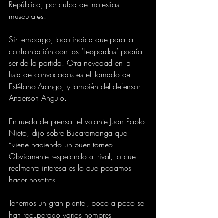
República, por culpa de molestias 
musculares.
Sin embargo, todo indica que para la 
confrontación con los ‘Leopardos’ podría 
ser de la partida. Otra novedad en la 
lista de convocados es el llamado de 
Estéfano Arango, y también del defensor 
Anderson Angulo.
En rueda de prensa, el volante Juan Pablo 
Nieto, dijo sobre Bucaramanga que 
“viene haciendo un buen torneo. 
Obviamente respetando al rival, lo que 
realmente interesa es lo que podamos 
hacer nosotros.
Tenemos un gran plantel, poco a poco se 
han recuperado varios hombres 