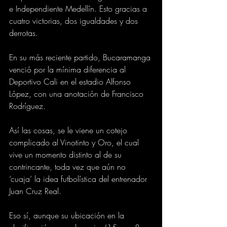
e Independiente Medellín. Esto gracias a 
cuatro victorias, dos igualdades y dos 
derrotas.
En su más reciente partido, Bucaramanga 
venció por la mínima diferencia al 
Deportivo Cali en el estadio Alfonso 
López, con una anotación de Francisco 
Rodríguez.
Así las cosas, se le viene un cotejo 
complicado al Vinotinto y Oro, el cual 
vive un momento distinto al de su 
contrincante, toda vez que aún no 
‘cuaja’ la idea futbolística del entrenador 
Juan Cruz Real.
Eso sí, aunque su ubicación en la 