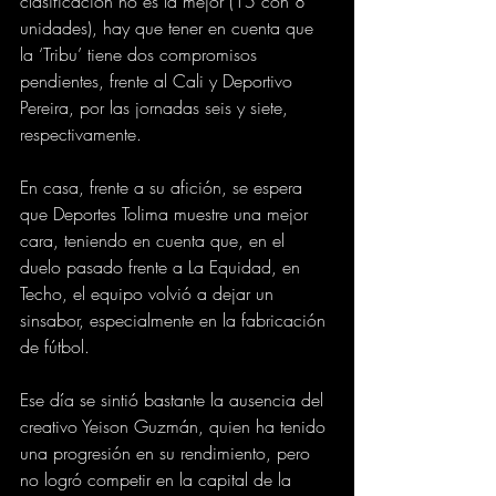
clasificación no es la mejor (15 con 8 
unidades), hay que tener en cuenta que 
la ‘Tribu’ tiene dos compromisos 
pendientes, frente al Cali y Deportivo 
Pereira, por las jornadas seis y siete, 
respectivamente.
En casa, frente a su afición, se espera 
que Deportes Tolima muestre una mejor 
cara, teniendo en cuenta que, en el 
duelo pasado frente a La Equidad, en 
Techo, el equipo volvió a dejar un 
sinsabor, especialmente en la fabricación 
de fútbol.
Ese día se sintió bastante la ausencia del 
creativo Yeison Guzmán, quien ha tenido 
una progresión en su rendimiento, pero 
no logró competir en la capital de la 