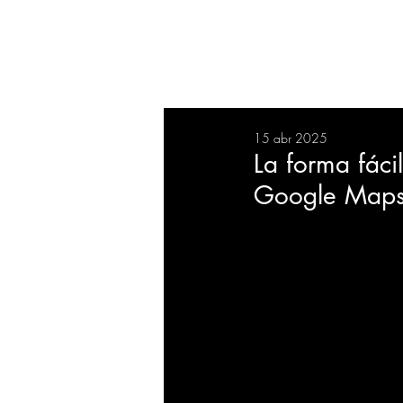
RESUMEN
SALUD
DEP
15 abr 2025
BIENESTAR
EVENTOS
La forma fáci
Google Map
EMPRESAS
TECNOLO