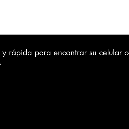
ORTES
JUDICIAL
GOBIERNO
INSÓLITAS
MEDIO AMBIENTE
VARIEDADES
CIUDAD
l y rápida para encontrar su celular 
s
GIA
INTERNACIONAL
TURISMO