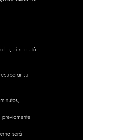
l o, si no está 
recuperar su 
minutos, 
a previamente 
erna será 