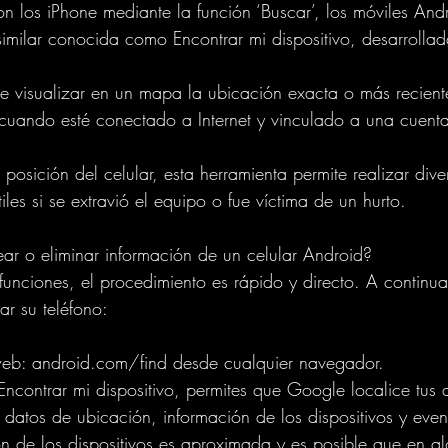
on los iPhone mediante la función ‘Buscar’, los móviles And
imilar conocida como Encontrar mi dispositivo, desarrolla
te visualizar en un mapa la ubicación exacta o más reciente
y cuando esté conectado a Internet y vinculado a una cuen
posición del celular, esta herramienta permite realizar dive
iles si se extravió el equipo o fue víctima de un hurto.
ar o eliminar información de un celular Android?
funciones, el procedimiento es rápido y directo. A continua
ar su teléfono:
web: android.com/find desde cualquier navegador.
o Encontrar mi dispositivo, permites que Google localice tus d
e datos de ubicación, información de los dispositivos y even
n de los dispositivos es aproximada y es posible que en a