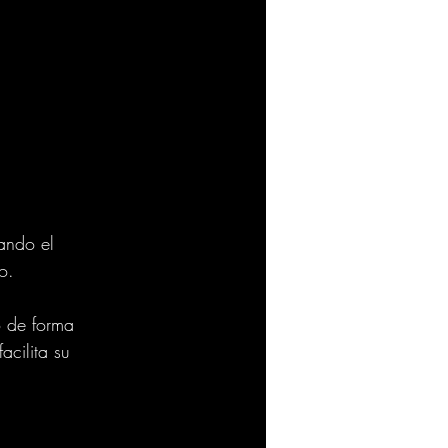
ando el 
o.
o de forma 
acilita su 