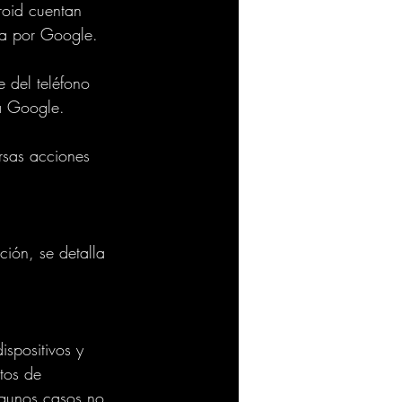
roid cuentan 
da por Google.
 del teléfono 
ta Google.
rsas acciones 
ción, se detalla 
ispositivos y 
tos de 
lgunos casos no 