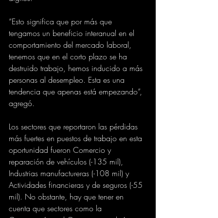
“Esto significa que por más que 
tengamos un beneficio interanual en el 
comportamiento del mercado laboral, 
tenemos que en el corto plazo se ha 
destruido trabajo, hemos inducido a más 
personas al desempleo. Esta es una 
tendencia que apenas está empezando”, 
agregó.
Los sectores que reportaron las pérdidas 
más fuertes en puestos de trabajo en esta 
oportunidad fueron Comercio y 
reparación de vehículos (-135 mil), 
Industrias manufactureras (-108 mil) y 
Actividades financieras y de seguros (-55 
mil). No obstante, hay que tener en 
cuenta que sectores como la 