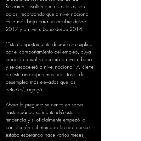
Research, resaltan que estas tasas son 
bajas, recordando que a nivel nacional, 
es la más baja para un octubre desde 
2017 y a nivel urbano desde 2014.
“Este comportamiento diferente se explica 
por el comportamiento del empleo, cuya 
creación anual se aceleró a nivel urbano 
y se desaceleró a nivel nacional. Al cierre 
de este año esperamos unas tasas de 
desempleo más elevadas que las 
actuales”, agregó.
Ahora la pregunta se centra en saber 
hasta cuándo se mantendrá esta 
tendencia y si oficialmente empezó la 
contracción del mercado laboral que se 
estaba esperando hace varios meses, 