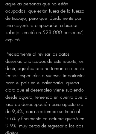
aquellas personas que no están 
ocupadas, que están fuera de la fuerza 
de trabajo, pero que rápidamente por 
una coyuntura empezarían a buscar 
trabajo, creció en 528.000 personas”, 
explicó.
Precisamente al revisar los datos 
desestacionalizados de este reporte, es 
decir, aquellos que no toman en cuenta 
fechas especiales o sucesos importantes 
para el país en el calendario, queda 
claro que el desempleo viene subiendo 
desde agosto, teniendo en cuenta que la 
tasa de desocupación para agosto era 
de 9,4%, para septiembre se trepó al 
9,6% y finalmente en octubre quedó en 
9,9%; muy cerca de regresar a los dos 
dígitos.