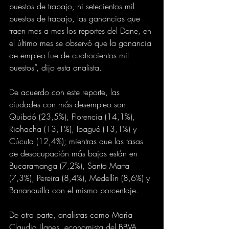
puestos de trabajo, ni setecientos mil 
puestos de trabajo, las ganancias que 
traen mes a mes los reportes del Dane, en 
el último mes se observó que la ganancia 
de empleo fue de cuatrocientos mil 
puestos”, dijo esta analista.
De acuerdo con este reporte, las 
ciudades con más desempleo son 
Quibdó (23,5%), Florencia (14,1%), 
Riohacha (13,1%), Ibagué (13,1%) y 
Cúcuta (12,4%); mientras que las tasas 
de desocupación más bajas están en 
Bucaramanga (7,2%), Santa Marta 
(7,3%), Pereira (8,4%), Medellín (8,6%) y 
Barranquilla con el mismo porcentaje.
De otra parte, analistas como María 
Claudia Llanes, economista del BBVA 