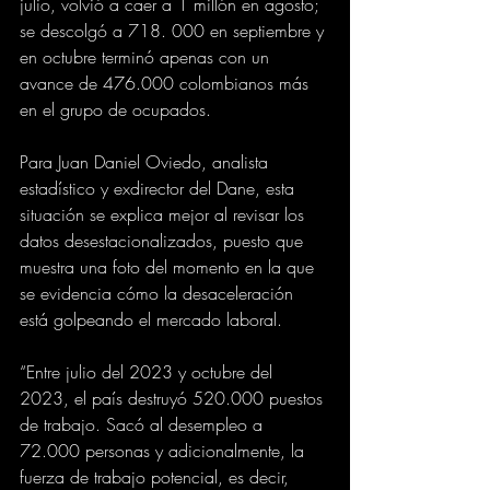
julio, volvió a caer a 1 millón en agosto; 
se descolgó a 718. 000 en septiembre y 
en octubre terminó apenas con un 
avance de 476.000 colombianos más 
en el grupo de ocupados.
Para Juan Daniel Oviedo, analista 
estadístico y exdirector del Dane, esta 
situación se explica mejor al revisar los 
datos desestacionalizados, puesto que 
muestra una foto del momento en la que 
se evidencia cómo la desaceleración 
está golpeando el mercado laboral.
“Entre julio del 2023 y octubre del 
2023, el país destruyó 520.000 puestos 
de trabajo. Sacó al desempleo a 
72.000 personas y adicionalmente, la 
fuerza de trabajo potencial, es decir, 