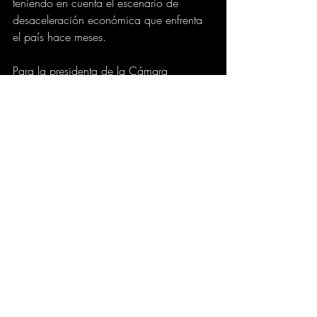
teniendo en cuenta el escenario de 
desaceleración económica que enfrenta 
el país hace meses.
Para la presidenta de la Cámara 
Colombo Americana (AmCham) 
Colombia, María Claudia Lacouture, los 
datos del Dane obligan al país a 
“establecer una concertación del salario 
mínimo que esté dentro de la 
moderación, la sensatez y la visión de 
viabilidad empresarial para que sigan 
generando desarrollo, mayor empleo 
formal”.
Pese a esta realidad, desde el Ministerio 
del Trabajo celebraron los reportes de 
desempleo para octubre, argumentando 
que fueron resultados que no se 