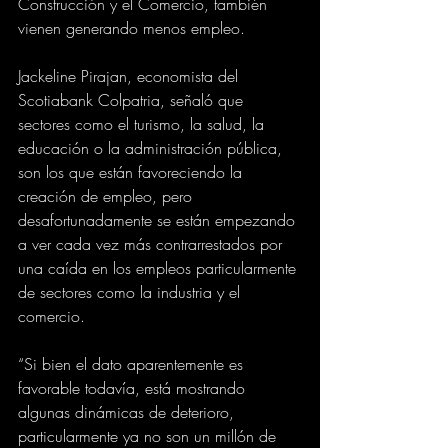
Construcción y el Comercio, también 
vienen generando menos empleo.
Jackeline Pirajan, economista del 
Scotiabank Colpatria, señaló que 
sectores como el turismo, la salud, la 
educación o la administración pública, 
son los que están favoreciendo la 
creación de empleo, pero 
desafortunadamente se están empezando 
a ver cada vez más contrarrestados por 
una caída en los empleos particularmente 
de sectores como la industria y el 
comercio.
“Si bien el dato aparentemente es 
favorable todavía, está mostrando 
algunas dinámicas de deterioro, 
particularmente ya no son un millón de 