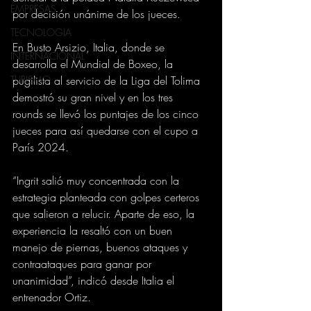
EMPRESAS
por decisión unánime de los jueces.
TECNOLOGIA
En Busto Arsizio, Italia, donde se 
INTERNACIONAL
desarrolla el Mundial de Boxeo, la 
TURISMO
pugilista al servicio de la Liga del Tolima 
demostró su gran nivel y en los tres 
rounds se llevó los puntajes de los cinco 
jueces para así quedarse con el cupo a 
París 2024.
“Ingrit salió muy concentrada con la 
estrategia planteada con golpes certeros 
que salieron a relucir. Aparte de eso, la 
experiencia la resaltó con un buen 
manejo de piernas, buenos ataques y 
contraataques para ganar por 
unanimidad”, indicó desde Italia el 
entrenador Ortiz.