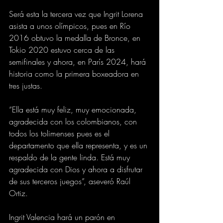
Será esta la tercera vez que Ingrit Lorena 
asista a unos olímpicos, pues en Río 
2016 obtuvo la medalla de Bronce, en 
Tokio 2020 estuvo cerca de las 
semifinales y ahora, en París 2024, hará 
historia como la primera boxeadora en 
tres justas.
“Ella está muy feliz, muy emocionada, 
agradecida con los colombianos, con 
todos los tolimenses pues es el 
departamento que ella representa, y es un 
respaldo de la gente linda. Está muy 
agradecida con Dios y ahora a disfrutar 
de sus terceros juegos”, aseveró Raúl 
Ortiz.
Ingrit Valencia hará un parón en 