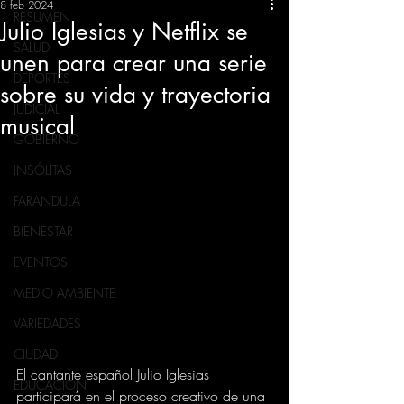
8 feb 2024
RESUMEN
Julio Iglesias y Netflix se
SALUD
unen para crear una serie
DEPORTES
sobre su vida y trayectoria
JUDICIAL
musical
GOBIERNO
INSÓLITAS
FARANDULA
BIENESTAR
EVENTOS
MEDIO AMBIENTE
VARIEDADES
CIUDAD
El cantante español Julio Iglesias 
EDUCACION
participará en el proceso creativo de una 