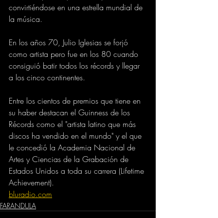
convirtiéndose en una estrella mundial de 
la música.
En los años 70, Julio Iglesias se forjó 
como artista pero fue en los 80 cuando 
consiguió batir todos los récords y llegar 
a los cinco continentes.
Entre los cientos de premios que tiene en 
su haber destacan el Guinness de los 
Récords como el "artista latino que más 
discos ha vendido en el mundo" y el que 
le concedió la Academia Nacional de 
Artes y Ciencias de la Grabación de 
Estados Unidos a toda su carrera (Lifetime 
Achievement).
bluradio.com
FARANDULA