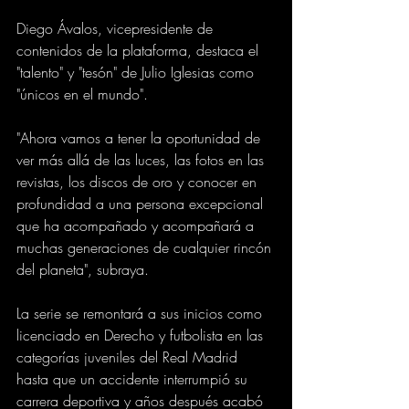
Diego Ávalos, vicepresidente de 
contenidos de la plataforma, destaca el 
"talento" y "tesón" de Julio Iglesias como 
"únicos en el mundo".
"Ahora vamos a tener la oportunidad de 
ver más allá de las luces, las fotos en las 
revistas, los discos de oro y conocer en 
profundidad a una persona excepcional 
que ha acompañado y acompañará a 
muchas generaciones de cualquier rincón 
del planeta", subraya.
La serie se remontará a sus inicios como 
licenciado en Derecho y futbolista en las 
categorías juveniles del Real Madrid 
hasta que un accidente interrumpió su 
carrera deportiva y años después acabó 