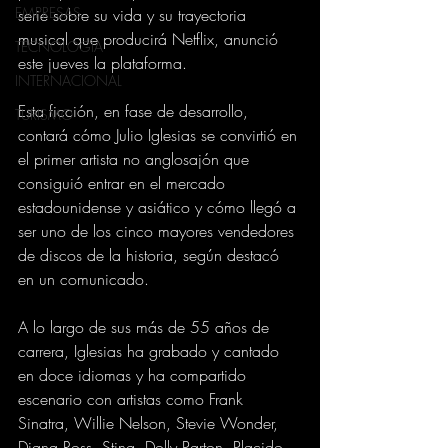
EMPRESAS
serie sobre su vida y su trayectoria 
musical que producirá Netflix, anunció 
TECNOLOGIA
este jueves la plataforma.
INTERNACIONAL
Esta ficción, en fase de desarrollo, 
TURISMO
contará cómo Julio Iglesias se convirtió en 
el primer artista no anglosajón que 
consiguió entrar en el mercado 
estadounidense y asiático y cómo llegó a 
ser uno de los cinco mayores vendedores 
de discos de la historia, según destacó 
en un comunicado.
A lo largo de sus más de 55 años de 
carrera, Iglesias ha grabado y cantado 
en doce idiomas y ha compartido 
escenario con artistas como Frank 
Sinatra, Willie Nelson, Stevie Wonder, 
Diana Ross, Sting, Dolly Parton, Placido 