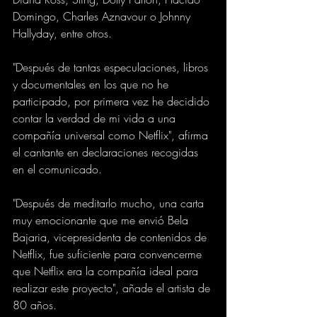
Domingo, Charles Aznavour o Johnny 
Hallyday, entre otros.
"Después de tantas especulaciones, libros 
y documentales en los que no he 
participado, por primera vez he decidido 
contar la verdad de mi vida a una 
compañía universal como Netflix", afirma 
el cantante en declaraciones recogidas 
en el comunicado.
"Después de meditarlo mucho, una carta 
muy emocionante que me envió Bela 
Bajaria, vicepresidenta de contenidos de 
Netflix, fue suficiente para convencerme 
que Netflix era la compañía ideal para 
realizar este proyecto", añade el artista de 
80 años.