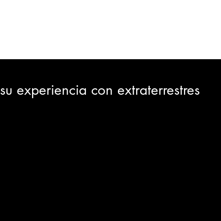
ORTES
JUDICIAL
GOBIERNO
INSÓLITAS
MEDIO AMBIENTE
VARIEDADES
CIUDAD
 su experiencia con extraterrestres
GIA
INTERNACIONAL
TURISMO