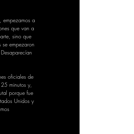
te, empezamos a 
iones que van a 
arte, sino que 
és se empezaron 
. Desaparecían 
es oficiales de 
 25 minutos y, 
utal porque fue 
tados Unidos y 
amos 