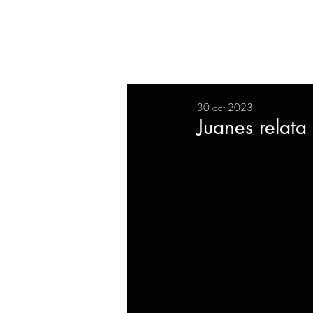
RESUMEN
SALUD
DEP
30 oct 2023
BIENESTAR
EVENTOS
Juanes relata
EMPRESAS
TECNOLO