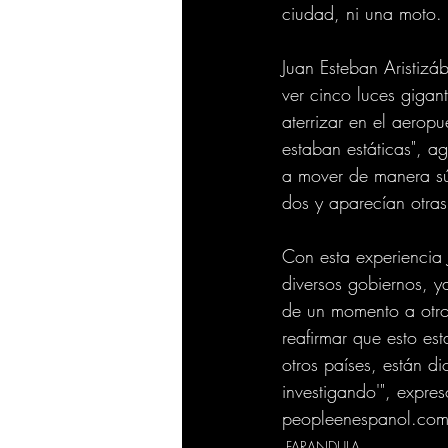
ciudad, ni una moto. 
Juan Esteban Aristizá
ver cinco luces gigan
aterrizar en el aerop
estaban estáticas", a
a mover de manera súp
dos y aparecían otras
Con esta experiencia 
diversos gobiernos, y
de un momento a otro, 
reafirmar que esto e
otros países, están d
investigando'", expre
peopleenespanol.co
FARANDULA