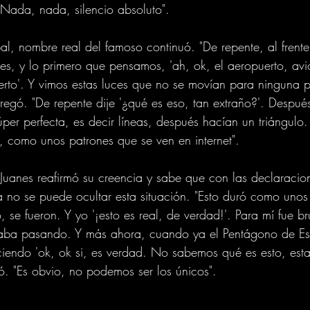
Nada, nada, silencio absoluto". 
bal, nombre real del famoso continuó. "De repente, al fren
tes, y lo primero que pensamos, 'ah, ok, el aeropuerto, av
uerto'. Y vimos estas luces que no se movían para ninguna p
gregó. "De repente dije '¿qué es eso, tan extraño?'. Despu
er perfecta, es decir líneas, después hacían un triángulo
, como unos patrones que se ven en internet".
Juanes reafirmó su creencia y sabe que con las declaracion
a no se puede ocultar esta situación. "Esto duró como unos
se fueron. Y yo '¡esto es real, de verdad!'. Para mí fue br
staba pasando. Y más ahora, cuando ya el Pentágono de Es
iciendo 'ok, ok si, es verdad. No sabemos qué es esto, est
só. "Es obvio, no podemos ser los únicos".
m