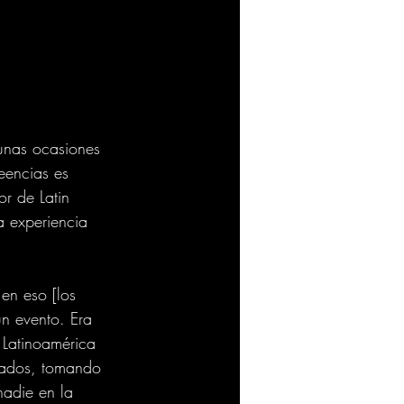
unas ocasiones 
eencias es 
or de Latin 
 experiencia 
en eso [los 
n evento. Era 
 Latinoamérica 
ntados, tomando 
adie en la 