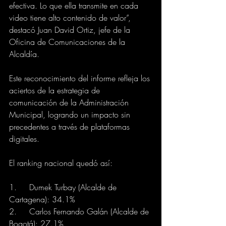
efectiva. Lo que ella transmite en cada 
video tiene alto contenido de valor”, 
destacó Juan David Ortiz, jefe de la 
Oficina de Comunicaciones de la 
Alcaldía.
Este reconocimiento del informe refleja los 
aciertos de la estrategia de 
comunicación de la Administración 
Municipal, logrando un impacto sin 
precedentes a través de plataformas 
digitales.
El ranking nacional quedó así:
1.	Dumek Turbay (Alcalde de 
Cartagena): 34.1%
2.	Carlos Fernando Galán (Alcalde de 
Bogotá): 27.1%