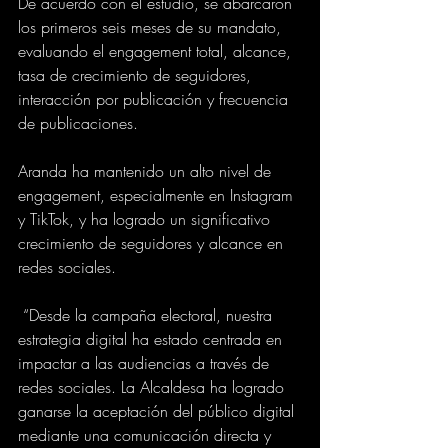
De acuerdo con el estudio, se abarcaron 
los primeros seis meses de su mandato, 
evaluando el engagement total, alcance, 
tasa de crecimiento de seguidores, 
interacción por publicación y frecuencia 
de publicaciones. 
Aranda ha mantenido un alto nivel de 
engagement, especialmente en Instagram 
y TikTok, y ha logrado un significativo 
crecimiento de seguidores y alcance en 
redes sociales. 
 “Desde la campaña electoral, nuestra 
estrategia digital ha estado centrada en 
impactar a las audiencias a través de 
redes sociales. La Alcaldesa ha logrado 
ganarse la aceptación del público digital 
mediante una comunicación directa y 