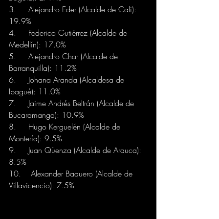
3.	Alejandro Eder (Alcalde de Cali): 
19.9%
4.	Federico Gutiérrez (Alcalde de 
Medellín): 17.0%
5.	Alejandro Char (Alcalde de 
Barranquilla): 11.2%
6.	Johana Aranda (Alcaldesa de 
Ibagué): 11.0%
7.	Jaime Andrés Beltrán (Alcalde de 
Bucaramanga): 10.9%
8.	Hugo Kerguelén (Alcalde de 
Montería): 9.5%
9.	Juan Qüenza (Alcalde de Arauca): 
8.5%
10.	 Alexander Baquero (Alcalde de 
Villavicencio): 7.5%