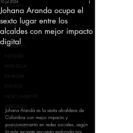
10 jul 2024
RESUMEN
Johana Aranda ocupa el
SALUD
sexto lugar entre los
DEPORTES
alcaldes con mejor impacto
JUDICIAL
digital
GOBIERNO
INSÓLITAS
FARANDULA
BIENESTAR
EVENTOS
MEDIO AMBIENTE
VARIEDADES
Johana Aranda es la sexta alcaldesa de 
CIUDAD
Colombia con mejor impacto y 
posicionamiento en redes sociales, según 
EDUCACION
la más reciente encuesta realizada por 