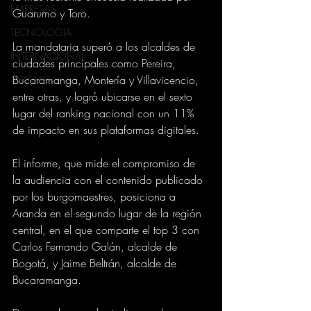
EMPRESAS
Guarumo y Toro. 
TECNOLOGIA
La mandataria superó a los alcaldes de 
INTERNACIONAL
ciudades principales como Pereira, 
Bucaramanga, Montería y Villavicencio, 
TURISMO
entre otras, y logró ubicarse en el sexto 
lugar del ranking nacional con un 11% 
de impacto en sus plataformas digitales.
El informe, que mide el compromiso de 
la audiencia con el contenido publicado 
por los burgomaestres, posiciona a 
Aranda en el segundo lugar de la región 
central, en el que comparte el top 3 con 
Carlos Fernando Galán, alcalde de 
Bogotá, y Jaime Beltrán, alcalde de 
Bucaramanga.