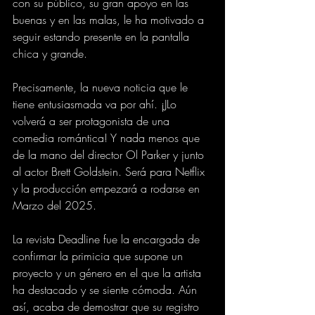
con su público, su gran apoyo en las 
buenas y en las malas, le ha motivado a 
seguir estando presente en la pantalla 
chica y grande.
Precisamente, la nueva noticia que le 
tiene entusiasmada va por ahí. ¡JLo 
volverá a ser protagonista de una 
comedia romántica! Y nada menos que 
de la mano del director Ol Parker y junto 
al actor Brett Goldstein. Será para Netflix 
y la producción empezará a rodarse en 
Marzo del 2025.
La revista Deadline fue la encargada de 
confirmar la primicia que supone un 
proyecto y un género en el que la artista 
ha destacado y se siente cómoda. Aún 
así, acaba de demostrar que su registro 