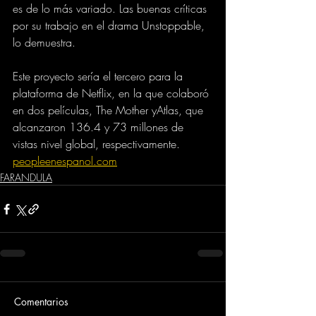
es de lo más variado. Las buenas críticas 
por su trabajo en el drama Unstoppable, 
lo demuestra.
Este proyecto sería el tercero para la 
plataforma de Netflix, en la que colaboró 
en dos películas, The Mother yAtlas, que 
alcanzaron 136.4 y 73 millones de 
vistas nivel global, respectivamente.
peopleenespanol.com
FARANDULA
Comentarios