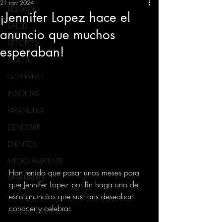
21 nov 2024
RESUMEN
¡Jennifer Lopez hace el
SALUD
anuncio que muchos
DEPORTES
esperaban!
JUDICIAL
GOBIERNO
INSÓLITAS
FARANDULA
BIENESTAR
EVENTOS
MEDIO AMBIENTE
Han tenido que pasar unos meses para 
VARIEDADES
que Jennifer Lopez por fin haga uno de 
CIUDAD
esos anuncios que sus fans deseaban 
conocer y celebrar.
EDUCACION