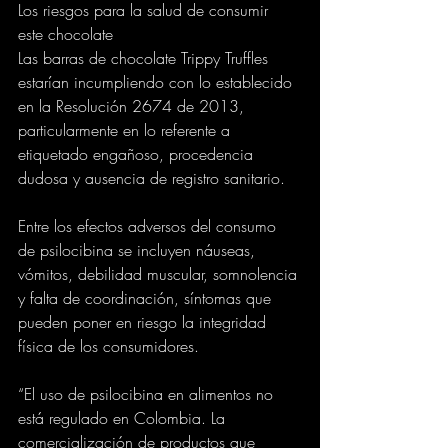
Los riesgos para la salud de consumir 
este chocolate
Las barras de chocolate Trippy Truffles 
estarían incumpliendo con lo establecido 
en la Resolución 2674 de 2013, 
particularmente en lo referente a 
etiquetado engañoso, procedencia 
dudosa y ausencia de registro sanitario.
Entre los efectos adversos del consumo 
de psilocibina se incluyen náuseas, 
vómitos, debilidad muscular, somnolencia 
y falta de coordinación, síntomas que 
pueden poner en riesgo la integridad 
física de los consumidores.
“El uso de psilocibina en alimentos no 
está regulado en Colombia. La 
comercialización de productos que 