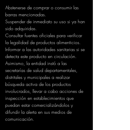
Abstenerse de comprar o consumir las 
barras mencionadas.
Suspender de inmediato su uso si ya han 
sido adquiridas.
Consultar fuentes oficiales para verificar 
la legalidad de productos alimenticios.
Informar a las autoridades sanitarias si se 
detecta este producto en circulación.
Asimismo, la entidad instó a las 
secretarías de salud departamentales, 
distritales y municipales a realizar 
búsqueda activa de los productos 
involucrados, llevar a cabo acciones de 
inspección en establecimientos que 
puedan estar comercializándolos y 
difundir la alerta en sus medios de 
comunicación.