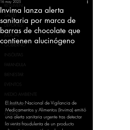
16 may 2025
RESUMEN
Invima lanza alerta
SALUD
sanitaria por marca de
DEPORTES
barras de chocolate que
JUDICIAL
contienen alucinógeno
GOBIERNO
INSÓLITAS
FARANDULA
BIENESTAR
EVENTOS
MEDIO AMBIENTE
El Instituto Nacional de Vigilancia de 
VARIEDADES
Medicamentos y Alimentos (Invima) emitió 
CIUDAD
una alerta sanitaria urgente tras detectar 
la venta fraudulenta de un producto 
EDUCACION