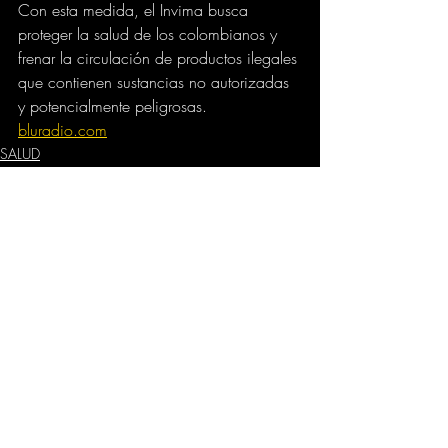
Con esta medida, el Invima busca 
proteger la salud de los colombianos y 
frenar la circulación de productos ilegales 
que contienen sustancias no autorizadas 
y potencialmente peligrosas.
bluradio.com
SALUD
GOBIERNO
Comentarios
Escribir un comentario...