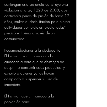
contengan esta sustancia constituye una 
violación a la Ley 1220 de 2008, que 
contempla penas de prisión de hasta 12 
años, multas e inhabilitación para ejercer 
actividades comerciales relacionadas”, 
precisó el Invima a través de un 
comunicado.
Recomendaciones a la ciudadanía
El Invima hizo un llamado a la 
ciudadanía para que se abstenga de 
adquirir o consumir estos productos, y 
exhortó a quienes ya los hayan 
comprado a suspender su uso de 
inmediato.
El Invima hace un llamado a la 
población para: