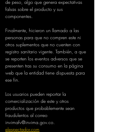
de peso, algo que genera expectativas 
falsas sobre el producto y sus 
componentes.
Finalmente, hicieron un llamado a las 
personas para que no compren este ni 
otros suplementos que no cuenten con 
registro sanitario vigente. También, a que 
se reporten los eventos adversos que se 
presenten tras su consumo en la página 
web que la entidad tiene dispuesta para 
ese fin.
Los usuarios pueden reportar la 
comercialización de este y otros 
productos que probablemente sean 
fraudulentos al correo 
invimafv@invima.gov.co.
elespectador.com