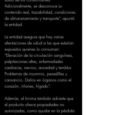
Adicionalmente, se desconoce su 
contenido real, trazabilidad, condiciones 
de almacenamiento y transporte”, apuntó 
la entidad.
La entidad asegura que hay varias 
afectaciones de salud a las que estarían 
expuestos quienes lo consuman: 
“Elevación de la circulación sanguínea, 
palpitaciones altas, enfermedades 
cardiacas, nervios, ansiedad y temblor. 
Problemas de insomnio, pesadillas y 
cansancio. Daños en órganos como el 
corazón, riñones, hígado”.
Además, el Invima también advierte que 
el producto ofrece propiedades no 
autorizadas, como ayudar en la pérdida 