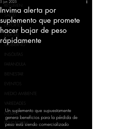
5 jun 2025
RESUMEN
Invima alerta por
SALUD
suplemento que promete
DEPORTES
hacer bajar de peso
JUDICIAL
rápidamente
GOBIERNO
INSÓLITAS
FARANDULA
BIENESTAR
EVENTOS
MEDIO AMBIENTE
VARIEDADES
Un suplemento que supuestamente 
CIUDAD
genera beneficios para la pérdida de 
EDUCACION
peso está siendo comercializado 