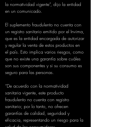
la normatividad vigente”, dijo la entidad 
en un comunicado.
El suplemento fraudulento no cuenta con 
un registro sanitario emitido por el Invima, 
que es la entidad encargada de autorizar 
y regular la venta de estos productos en 
el país. Esto implica varios riesgos, como 
que no existe una garantía sobre cuáles 
son sus componentes y si su consumo es 
seguro para las personas.
“De acuerdo con la normatividad 
sanitaria vigente, este producto 
fraudulento no cuenta con registro 
sanitario; por lo tanto, no ofrecen 
garantías de calidad, seguridad y 
eficacia, representando un riesgo para la 
salud de los consumidores. 