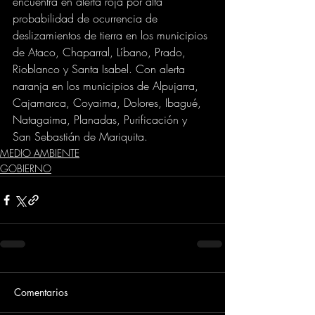
encuentra en alerta roja por alta 
probabilidad de ocurrencia de 
deslizamientos de tierra en los municipios 
de Ataco, Chaparral, Líbano, Prado, 
Rioblanco y Santa Isabel. Con alerta 
naranja en los municipios de Alpujarra, 
Cajamarca, Coyaima, Dolores, Ibagué, 
Natagaima, Planadas, Purificación y  
San Sebastián de Mariquita.
MEDIO AMBIENTE
GOBIERNO
Comentarios