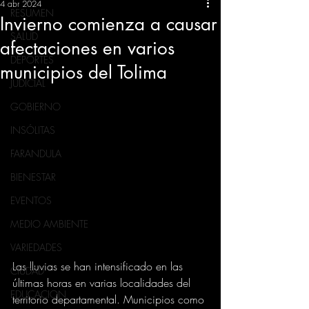
4 abr 2024
RESUMEN
Invierno comienza a causar
SALUD
afectaciones en varios
DEPORTES
municipios del Tolima
JUDICIAL
GOBIERNO
INSÓLITAS
FARANDULA
BIENESTAR
EVENTOS
MEDIO AMBIENTE
VARIEDADES
Las lluvias se han intensificado en las 
CIUDAD
últimas horas en varias localidades del 
EDUCACION
territorio departamental. Municipios como 