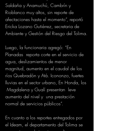
Saldaña y Anamuchú, Cambrín y 
Rioblanco muy altos, sin reporte de 
afectaciones hasta el momento”, reportó 
Ericka Lozano Gutiérrez, secretaria de 
Ambiente y Gestión del Riesgo del Tolima.
Luego, la funcionaria agregó: “En 
Planadas  reporta corte en el servicio de 
agua, deslizamientos de menor 
magnitud, aumento en el caudal de los 
ríos Quebradón y Atá. Icononzo, fuertes 
lluvias en el sector urbano, En Honda, los 
 Magdalena y Gualí presentan  leve 
aumento del nivel y  una prestación 
normal de servicios públicos”.
En cuanto a los reportes entregados por 
el Ideam, el departamento del Tolima se 