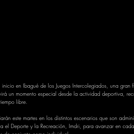
l inicio en Ibagué de los Juegos Intercolegiados, una gran f
irá un momento especial desde la actividad deportiva, rec
iempo libre. 
arán este martes en los distintos escenarios que son admini
ara el Deporte y la Recreación, Imdri, para avanzar en cad
es de conjunto como individual. 