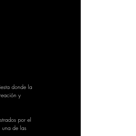
iesta donde la 
reación y 
strados por el 
a una de las 