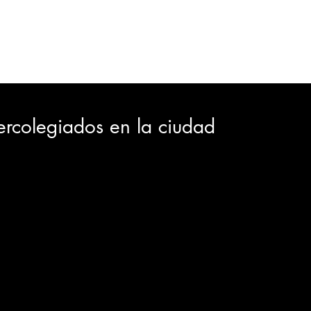
ORTES
JUDICIAL
GOBIERNO
INSÓLITAS
MEDIO AMBIENTE
VARIEDADES
CIUDAD
ntercolegiados en la ciudad
GIA
INTERNACIONAL
TURISMO