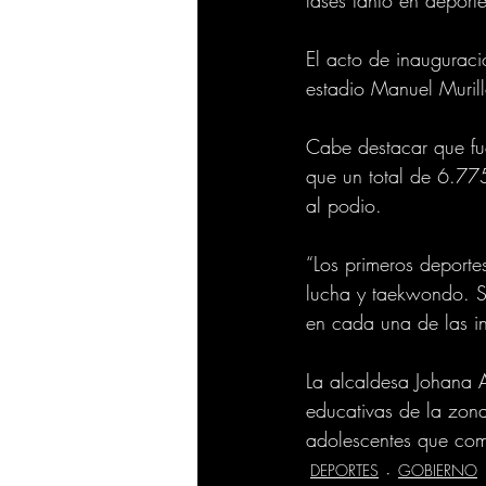
El acto de inauguraci
estadio Manuel Murill
Cabe destacar que fue
que un total de 6.775
al podio.
“Los primeros deportes
lucha y taekwondo. Se
en cada una de las in
La alcaldesa Johana A
educativas de la zona
adolescentes que comp
DEPORTES
GOBIERNO