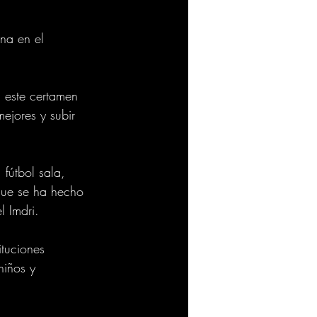
na en el 
a este certamen 
ejores y subir 
 fútbol sala, 
que se ha hecho 
 Imdri.  
tuciones 
niños y 