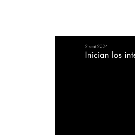
RESUMEN
SALUD
DEP
2 sept 2024
BIENESTAR
EVENTOS
Inician los i
EMPRESAS
TECNOLO