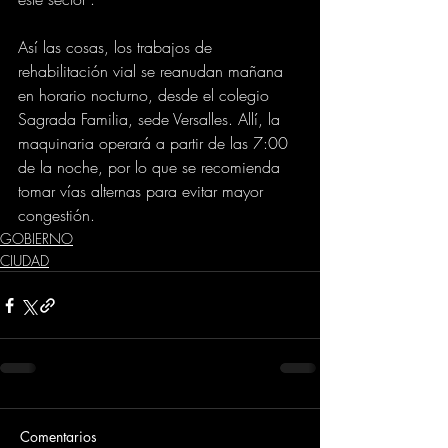
Así las cosas, los trabajos de 
rehabilitación vial se reanudan mañana 
en horario nocturno, desde el colegio 
Sagrada Familia, sede Versalles. Allí, la 
maquinaria operará a partir de las 7:00 
de la noche, por lo que se recomienda 
tomar vías alternas para evitar mayor 
congestión.
GOBIERNO
CIUDAD
Comentarios