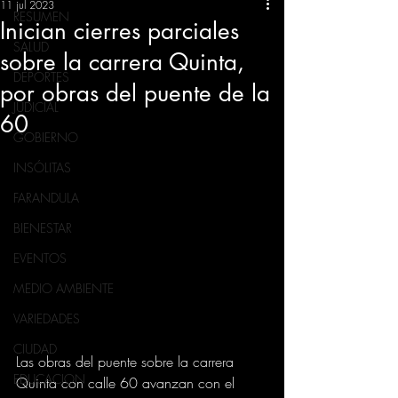
11 jul 2023
RESUMEN
Inician cierres parciales
SALUD
sobre la carrera Quinta,
DEPORTES
por obras del puente de la
JUDICIAL
60
GOBIERNO
INSÓLITAS
FARANDULA
BIENESTAR
EVENTOS
MEDIO AMBIENTE
VARIEDADES
CIUDAD
Las obras del puente sobre la carrera 
EDUCACION
Quinta con calle 60 avanzan con el 