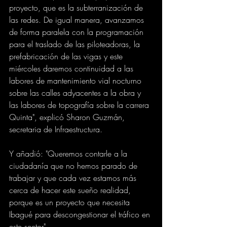
proyecto, que es la subterranización de 
las redes. De igual manera, avanzamos 
de forma paralela con la programación 
para el traslado de las piloteadoras, la 
prefabricación de las vigas y este 
miércoles daremos continuidad a las 
labores de mantenimiento vial nocturno 
sobre las calles adyacentes a la obra y 
las labores de topografía sobre la carrera 
Quinta", explicó Sharon Guzmán, 
secretaria de Infraestructura. 
Y añadió: "Queremos contarle a la 
ciudadanía que no hemos parado de 
trabajar y que cada vez estamos más 
cerca de hacer este sueño realidad, 
porque es un proyecto que necesita 
Ibagué para descongestionar el tráfico en 
este sector". 