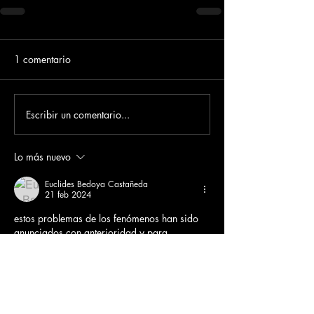
1 comentario
Escribir un comentario...
Lo más nuevo
Euclides Bedoya Castañeda
21 feb 2024
estos problemas de los fenómenos han sido 
anunciados con anterioridad y para 
preparar con estas soluciones con 
anticipación y no esperar protestas con que 
cierren vías; y nomas esperen cuando las 
lleguen  lluvias y tan bien quiten el agua por 
muchas lluvias sabiendo que también hay 