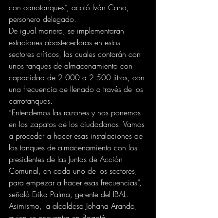
con carrotanques”, acotó Iván Cano, 
personero delegado.
De igual manera, se implementarán 
estaciones abastecedoras en estos 
sectores críticos, las cuales contarán con 
unos tanques de almacenamiento con 
capacidad de 2.000 a 2.500 litros, con 
una frecuencia de llenado a través de los 
carrotanques.
“Entendemos las razones y nos ponemos 
en los zapatos de los ciudadanos. Vamos 
a proceder a hacer esas instalaciones de 
los tanques de almacenamiento con los 
presidentes de las Juntas de Acción 
Comunal, en cada uno de los sectores, 
para empezar a hacer esas frecuencias”, 
señaló Erika Palma, gerente del IBAL.
Asimismo, la alcaldesa Johana Aranda, 
quien se encuentra en Bogotá 