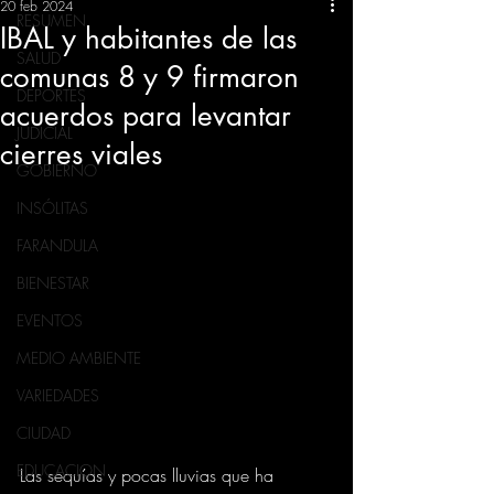
20 feb 2024
RESUMEN
IBAL y habitantes de las
SALUD
comunas 8 y 9 firmaron
DEPORTES
acuerdos para levantar
JUDICIAL
cierres viales
GOBIERNO
INSÓLITAS
FARANDULA
BIENESTAR
EVENTOS
MEDIO AMBIENTE
VARIEDADES
CIUDAD
EDUCACION
Las sequías y pocas lluvias que ha 