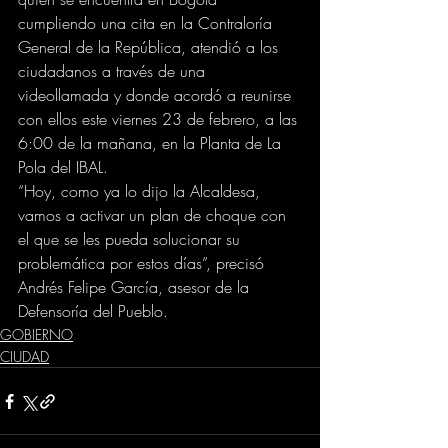
cumpliendo una cita en la Contraloría 
General de la República, atendió a los 
ciudadanos a través de una 
videollamada y donde acordó a reunirse 
con ellos este viernes 23 de febrero, a las 
6:00 de la mañana, en la Planta de La 
Pola del IBAL.
“Hoy, como ya lo dijo la Alcaldesa, 
vamos a activar un plan de choque con 
el que se les pueda solucionar su 
problemática por estos días”, precisó 
Andrés Felipe García, asesor de la 
Defensoría del Pueblo.
GOBIERNO
CIUDAD