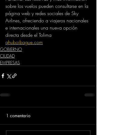
sobre los vuelos pueden consultarse en la 
página web y redes sociales de Sky 
Airlines, ofreciendo a viajeros nacionales 
e internacionales una nueva opción 
directa desde el Tolima
qhuboibague.com
GOBIERNO
CIUDAD
EMPRESAS
1 comentario