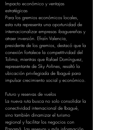
Impacto económico y ventajas 
estratégicas
Para los gremios económicos locales, 
esta ruta representa una oportunidad de 
internacionalizar empresas ibaguereñas y 
atraer inversión. Efraín Valencia, 
presidente de los gremios, destacó que la 
conexión fortalece la competitividad del 
Tolima, mientras que Rafael Domínguez, 
representante de Sky Airlines, resaltó la 
ubicación privilegiada de Ibagué para 
impulsar crecimiento social y económico.
Futuro y reservas de vuelos
La nueva ruta busca no solo consolidar la 
conectividad internacional de Ibagué, 
sino también dinamizar el turismo 
regional y facilitar los negocios con 
Panamá. Las reservas y más información 