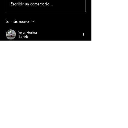
Escribir un comentario...
Lo más nuevo
Yefer Hortua
14 feb
Primero, no es la aerolínea chilena, es una 
aerolínea que opera vuelos chárter, se llama 
sky Aero regional. Por favor no desinformen 
Me gusta
Reaccionar
Dirección
​Carrera 3 # 12 - 36
C.C. Pasaje Real Piso 8
Ibague, Tolima