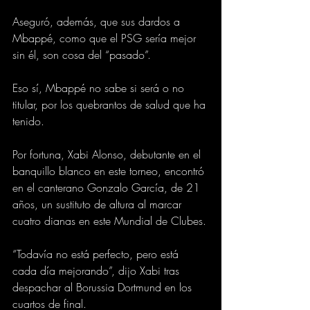
Aseguró, además, que sus dardos a 
Mbappé, como que el PSG sería mejor 
sin él, son cosa del “pasado”.
Eso sí, Mbappé no sabe si será o no 
titular, por los quebrantos de salud que ha 
tenido.
Por fortuna, Xabi Alonso, debutante en el 
banquillo blanco en este torneo, encontró 
en el canterano Gonzalo García, de 21 
años, un sustituto de altura al marcar 
cuatro dianas en este Mundial de Clubes.
“Todavía no está perfecto, pero está 
cada día mejorando”, dijo Xabi tras 
despachar al Borussia Dortmund en los 
cuartos de final.