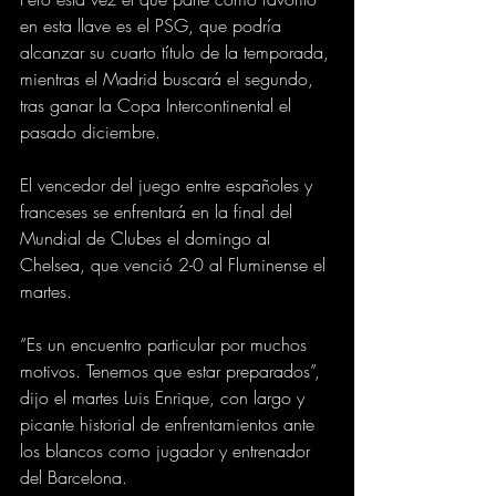
en esta llave es el PSG, que podría 
alcanzar su cuarto título de la temporada, 
mientras el Madrid buscará el segundo, 
tras ganar la Copa Intercontinental el 
pasado diciembre.
El vencedor del juego entre españoles y 
franceses se enfrentará en la final del 
Mundial de Clubes el domingo al 
Chelsea, que venció 2-0 al Fluminense el 
martes.
“Es un encuentro particular por muchos 
motivos. Tenemos que estar preparados”, 
dijo el martes Luis Enrique, con largo y 
picante historial de enfrentamientos ante 
los blancos como jugador y entrenador 
del Barcelona.