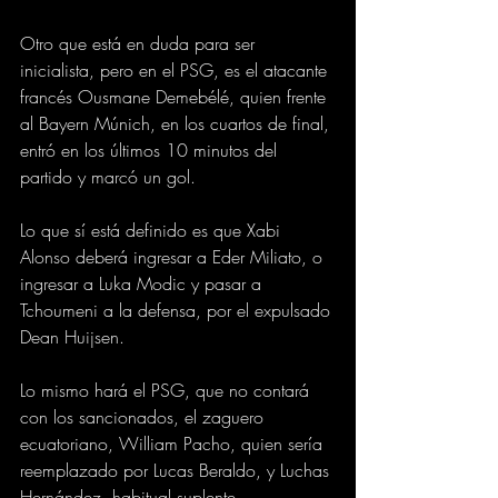
Otro que está en duda para ser 
inicialista, pero en el PSG, es el atacante 
francés Ousmane Demebélé, quien frente 
al Bayern Múnich, en los cuartos de final, 
entró en los últimos 10 minutos del 
partido y marcó un gol.
Lo que sí está definido es que Xabi 
Alonso deberá ingresar a Eder Miliato, o 
ingresar a Luka Modic y pasar a 
Tchoumeni a la defensa, por el expulsado 
Dean Huijsen.
Lo mismo hará el PSG, que no contará 
con los sancionados, el zaguero 
ecuatoriano, William Pacho, quien sería 
reemplazado por Lucas Beraldo, y Luchas 
Hernández, habitual suplente.