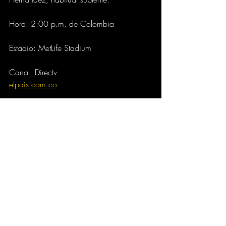
Hora: 2:00 p.m. de Colombia
Estadio: MetLife Stadium
Canal: Directv
elpais.com.co
DEPORTES
Comentarios