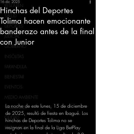
16 dic 2025
RESUMEN
Hinchas del Deportes
SALUD
Tolima hacen emocionante
DEPORTES
banderazo antes de la final
JUDICIAL
con Junior
GOBIERNO
INSÓLITAS
FARANDULA
BIENESTAR
EVENTOS
MEDIO AMBIENTE
La noche de este lunes, 15 de diciembre 
VARIEDADES
de 2025, resultó de fiesta en Ibagué. Los 
CIUDAD
hinchas de Deportes Tolima no se 
resignan en la final de la Liga BetPlay 
EDUCACION