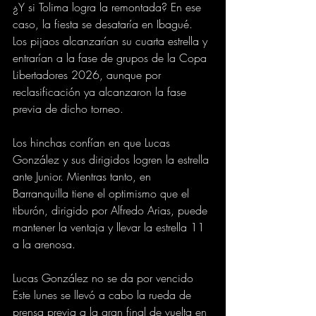
¿Y si Tolima logra la remontada? En ese 
caso, la fiesta se desataría en Ibagué. 
Los pijaos alcanzarían su cuarta estrella y 
entrarían a la fase de grupos de la Copa 
Libertadores 2026, aunque por 
reclasificación ya alcanzaron la fase 
previa de dicho torneo.
Los hinchas confían en que Lucas 
González y sus dirigidos logren la estrella 
ante Junior. Mientras tanto, en 
Barranquilla tiene el optimismo que el 
tiburón, dirigido por Alfredo Arias, puede 
mantener la ventaja y llevar la estrella 11 
a la arenosa.
Lucas González no se da por vencido
Este lunes se llevó a cabo la rueda de 
prensa previa a la gran final de vuelta en 