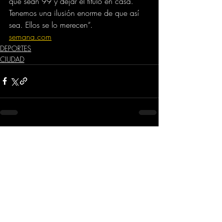
que sean 99 y dejar el título en casa. 
Tenemos una ilusión enorme de que así 
sea. Ellos se lo merecen“.
semana.com
DEPORTES
CIUDAD
Comentarios
Escribir un comentario...