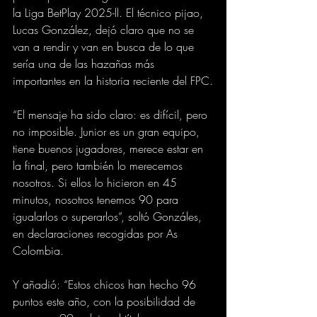
la Liga BetPlay 2025-ll. El técnico pijao, 
Lucas González, dejó claro que no se 
van a rendir y van en busca de lo que 
sería una de las hazañas más 
importantes en la historia reciente del FPC.
“El mensaje ha sido claro: es difícil, pero 
no imposible. Junior es un gran equipo, 
tiene buenos jugadores, merece estar en 
la final, pero también lo merecemos 
nosotros. Si ellos lo hicieron en 45 
minutos, nosotros tenemos 90 para 
igualarlos o superarlos”, soltó Gonzáles, 
en declaraciones recogidas por As 
Colombia.
Y añadió: “Estos chicos han hecho 96 
puntos este año, con la posibilidad de 