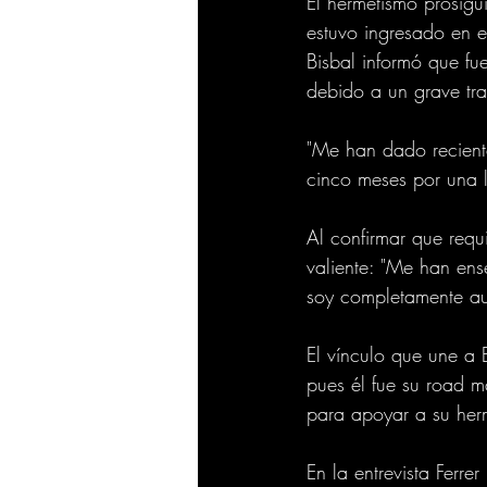
El hermetismo prosigu
estuvo ingresado en e
Bisbal informó que f
debido a un grave tr
"Me han dado reciente
cinco meses por una le
Al confirmar que requ
valiente: "Me han ense
soy completamente aut
El vínculo que une a 
pues él fue su road 
para apoyar a su herm
En la entrevista Ferre