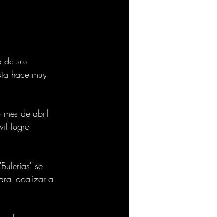
e de sus 
sta hace muy 
 mes de abril 
il logró 
Bulerías" se 
ra localizar a 