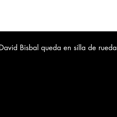
ORTES
JUDICIAL
GOBIERNO
INSÓLITAS
MEDIO AMBIENTE
VARIEDADES
CIUDAD
vid Bisbal queda en silla de ruedas
GIA
INTERNACIONAL
TURISMO