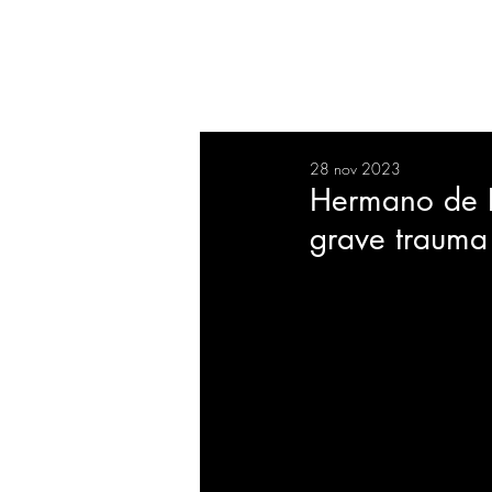
RESUMEN
SALUD
DEP
28 nov 2023
BIENESTAR
EVENTOS
Hermano de Da
grave trauma
EMPRESAS
TECNOLO