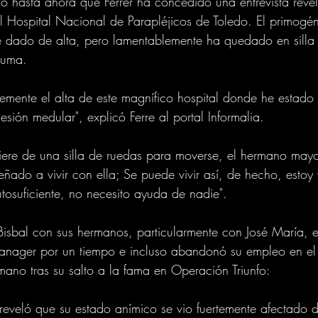
ió hasta ahora que Ferrer ha concedido una entrevista rev
l Hospital Nacional de Parapléjicos de Toledo. El primogéni
ue dado de alta, pero lamentablemente ha quedado en silla
auma.
mente el alta de este magnífico hospital donde he estado 
sión medular", explicó Ferre al portal Informalia.
iere de una silla de ruedas para moverse, el hermano mayor
ñado a vivir con ella; Se puede vivir así, de hecho, estoy 
osuficiente, no necesito ayuda de nadie".
Bisbal con sus hermanos, particularmente con José María, e
manager por un tiempo e incluso abandonó su empleo en el 
ano tras su salto a la fama en Operación Triunfo:
r reveló que su estado anímico se vio fuertemente afectado 