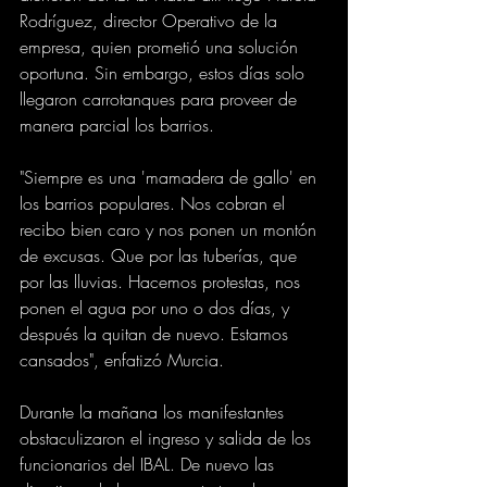
Rodríguez, director Operativo de la 
empresa, quien prometió una solución 
oportuna. Sin embargo, estos días solo 
llegaron carrotanques para proveer de 
manera parcial los barrios. 
"Siempre es una 'mamadera de gallo' en 
los barrios populares. Nos cobran el 
recibo bien caro y nos ponen un montón 
de excusas. Que por las tuberías, que 
por las lluvias. Hacemos protestas, nos 
ponen el agua por uno o dos días, y 
después la quitan de nuevo. Estamos 
cansados", enfatizó Murcia. 
Durante la mañana los manifestantes 
obstaculizaron el ingreso y salida de los 
funcionarios del IBAL. De nuevo las 