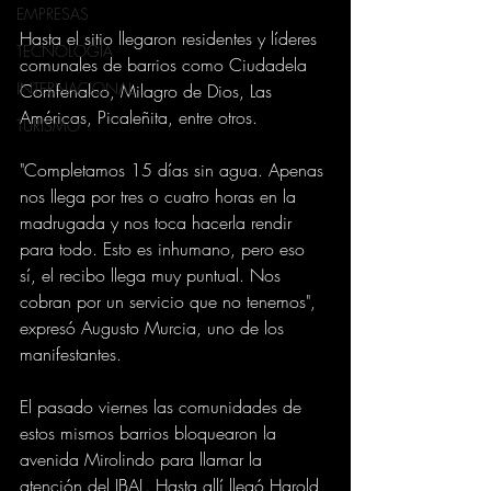
EMPRESAS
Hasta el sitio llegaron residentes y líderes 
TECNOLOGIA
comunales de barrios como Ciudadela 
INTERNACIONAL
Comfenalco, Milagro de Dios, Las 
Américas, Picaleñita, entre otros. 
TURISMO
"Completamos 15 días sin agua. Apenas 
nos llega por tres o cuatro horas en la 
madrugada y nos toca hacerla rendir 
para todo. Esto es inhumano, pero eso 
sí, el recibo llega muy puntual. Nos 
cobran por un servicio que no tenemos", 
expresó Augusto Murcia, uno de los 
manifestantes. 
El pasado viernes las comunidades de 
estos mismos barrios bloquearon la 
avenida Mirolindo para llamar la 
atención del IBAL. Hasta allí llegó Harold 