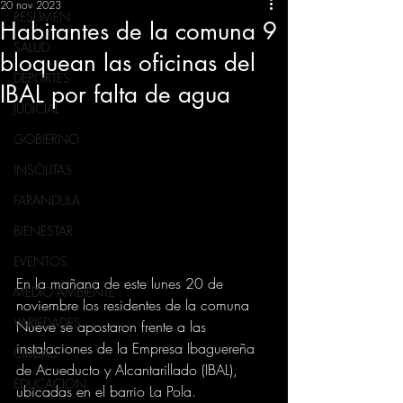
20 nov 2023
RESUMEN
Habitantes de la comuna 9
SALUD
bloquean las oficinas del
DEPORTES
IBAL por falta de agua
JUDICIAL
GOBIERNO
INSÓLITAS
FARANDULA
BIENESTAR
EVENTOS
En la mañana de este lunes 20 de 
MEDIO AMBIENTE
noviembre los residentes de la comuna 
VARIEDADES
Nueve se apostaron frente a las 
instalaciones de la Empresa Ibaguereña 
CIUDAD
de Acueducto y Alcantarillado (IBAL), 
EDUCACION
ubicadas en el barrio La Pola. 