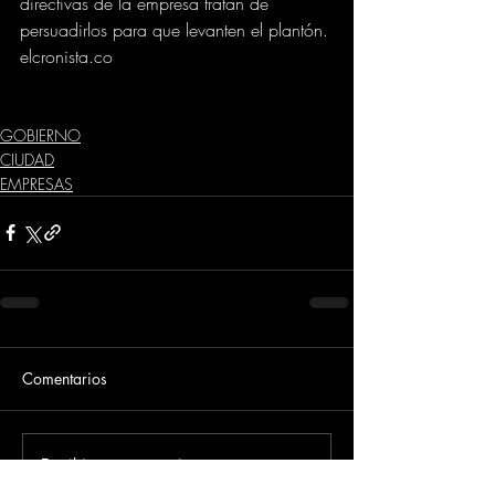
directivas de la empresa tratan de 
persuadirlos para que levanten el plantón.
elcronista.co
GOBIERNO
CIUDAD
EMPRESAS
Comentarios
Escribir un comentario...