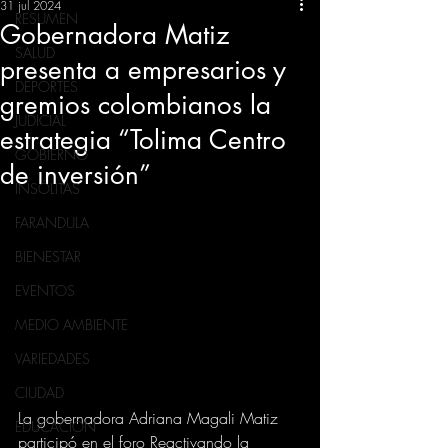
31 jul 2024
RESUMEN
Gobernadora Matiz
SALUD
presenta a empresarios y
DEPORTES
gremios colombianos la
JUDICIAL
estrategia “Tolima Centro
GOBIERNO
de inversión”
INSÓLITAS
FARANDULA
BIENESTAR
EVENTOS
MEDIO AMBIENTE
VARIEDADES
CIUDAD
La gobernadora Adriana Magali Matiz 
EDUCACION
participó en el foro Reactivando la 