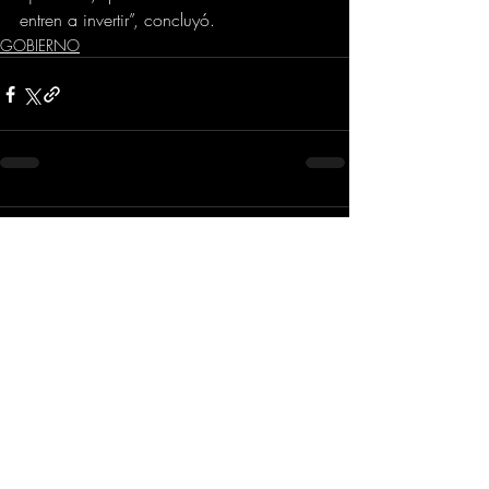
entren a invertir”, concluyó.
GOBIERNO
Comentarios
Escribir un comentario...
Dirección
​Carrera 3 # 12 - 36
C.C. Pasaje Real Piso 8