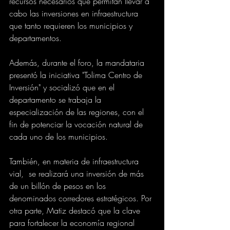
recursos necesarios que permitan llevar a 
cabo las inversiones en infraestructura 
que tanto requieren los municipios y 
departamentos.
Además, durante el foro, la mandataria 
presentó la iniciativa "Tolima Centro de 
Inversión" y socializó que en el 
departamento se trabaja la 
especialización de las regiones, con el 
fin de potenciar la vocación natural de 
cada uno de los municipios.
También, en materia de infraestructura 
vial,  se realizará una inversión de más 
de un billón de pesos en los 
denominados corredores estratégicos. Por 
otra parte, Matiz destacó que la clave 
para fortalecer la economía regional 