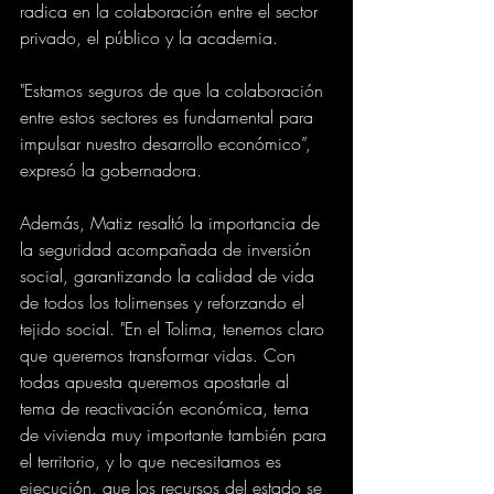
radica en la colaboración entre el sector 
privado, el público y la academia.
"Estamos seguros de que la colaboración 
entre estos sectores es fundamental para 
impulsar nuestro desarrollo económico”, 
expresó la gobernadora.
Además, Matiz resaltó la importancia de 
la seguridad acompañada de inversión 
social, garantizando la calidad de vida 
de todos los tolimenses y reforzando el 
tejido social. "En el Tolima, tenemos claro 
que queremos transformar vidas. Con 
todas apuesta queremos apostarle al 
tema de reactivación económica, tema 
de vivienda muy importante también para 
el territorio, y lo que necesitamos es 
ejecución, que los recursos del estado se 