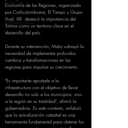
EMPRESAS
Economía de las Regiones, organizado 
por Corficolombiana, El Tienpo y Grupo 
TECNOLOGIA
Aval. Allí  destacó la importancia del 
INTERNACIONAL
Tolima como un territorio clave en el 
desarrollo del país. 
TURISMO
Durante su intervención, Matiz subrayó la 
necesidad de implementar profundos 
cambios y transformaciones en las 
regiones para impulsar su crecimiento.
"Es importante apostarle a la 
infraestructura con el objetivo de llevar 
desarrollo no solo a los municipios, sino 
a la región en su totalidad", afirmó la 
gobernadora. En este contexto, enfatizó 
que la actualización catastral es una 
herramienta fundamental para obtener los 